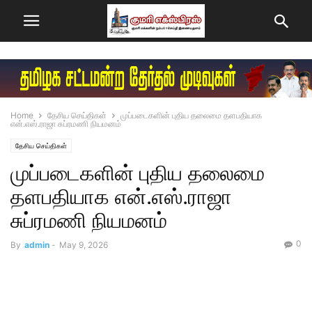
Home
தேசிய செய்திகள்
முப்படைகளின் புதிய தலைமை தளபதியாக
என்.எஸ்.ராஜா சுப்ரமணி நியமனம்
தேசிய செய்திகள்
முப்படைகளின் புதிய தலைமை
தளபதியாக என்.எஸ்.ராஜா
சுப்ரமணி நியமனம்
0
By
admin
-
May 9, 2026