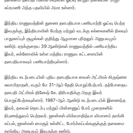
சுப்ரமணி அந்த பதவியில் அமர உள்ளார்.
இந்திய ராணுவத்தின் துணை தளபதியாக பணியாற்றி ஓய்வு பெற்ற
இவருக்கு, இந்தியாவின் மேற்கு மற்றும் வடக்கு எல்லைகளில் நிலவும்
பாதுகாப்புச் சூழல்கள் குறித்து ஆழமான புரிதலும் அனுபவமும்
உண்டு. ஏறக்குறைய 39 ஆண்டுகள் ராணுவத்தில் பணியாற்றிய
இவர், லக்னோவில் உள்ள மத்திய ராணுவ கட்டளையின்
தளபதியாகவும் பணியாற்றியுள்ளார்.
இந்திய கடற்படையின் புதிய தளபதியாக வைஸ் அட்மிரல் கிருஷ்ணா
சுவாமிநாதன், வரும் மே 31-ஆம் தேதி பொறுப்பேற்பார். தற்போதைய
தளபதி அட்மிரல் தினேஷ் கே. திரிபாதிக்கு பிறகு இவர்
பொறுப்பேற்கவுள்ளார். 1987-ஆம் ஆண்டு கடற்படையில் இணைந்த
இவர், தகவல் தொடர்பு மற்றும் மின்னணுப் போர் முறைகளில்
நிபுணத்துவம் பெற்றவர். ஐஎன்எஸ் விக்ரமாதித்யா விமானம் தாங்கி
கப்பல், ஐஎன்எஸ் மைசூர் உள்ளிட்ட போர்க்கப்பல்களுக்குத் தலைமை
தாங்கிய அனுபவம் இவருக்கு உண்டு.