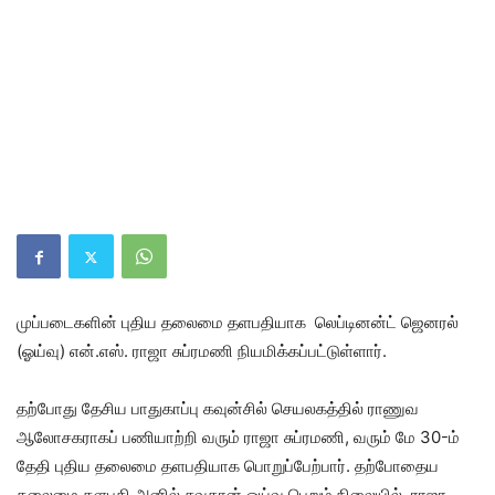
முப்படைகளின் புதிய தலைமை தளபதியாக லெப்டினன்ட் ஜெனரல்
(ஓய்வு) என்.எஸ். ராஜா சுப்ரமணி நியமிக்கப்பட்டுள்ளார்.
தற்போது தேசிய பாதுகாப்பு கவுன்சில் செயலகத்தில் ராணுவ
ஆலோசகராகப் பணியாற்றி வரும் ராஜா சுப்ரமணி, வரும் மே 30-ம்
தேதி புதிய தலைமை தளபதியாக பொறுப்பேற்பார். தற்போதைய
தலைமை தளபதி அனில் சவுகான் ஓய்வு பெறும் நிலையில் ராஜா