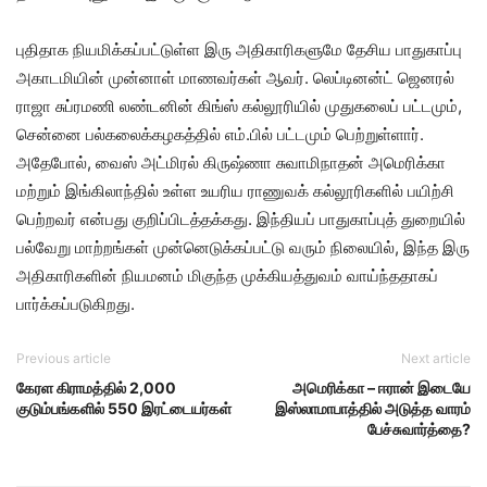
புதிதாக நியமிக்கப்பட்டுள்ள இரு அதிகாரிகளுமே தேசிய பாதுகாப்பு
அகாடமியின் முன்னாள் மாணவர்கள் ஆவர். லெப்டினன்ட் ஜெனரல்
ராஜா சுப்ரமணி லண்டனின் கிங்ஸ் கல்லூரியில் முதுகலைப் பட்டமும்,
சென்னை பல்கலைக்கழகத்தில் எம்.பில் பட்டமும் பெற்றுள்ளார்.
அதேபோல், வைஸ் அட்மிரல் கிருஷ்ணா சுவாமிநாதன் அமெரிக்கா
மற்றும் இங்கிலாந்தில் உள்ள உயரிய ராணுவக் கல்லூரிகளில் பயிற்சி
பெற்றவர் என்பது குறிப்பிடத்தக்கது. இந்தியப் பாதுகாப்புத் துறையில்
பல்வேறு மாற்றங்கள் முன்னெடுக்கப்பட்டு வரும் நிலையில், இந்த இரு
அதிகாரிகளின் நியமனம் மிகுந்த முக்கியத்துவம் வாய்ந்ததாகப்
பார்க்கப்படுகிறது.
Previous article
Next article
கேரள கிராமத்தில் 2,000
அமெரிக்கா – ஈரான் இடையே
குடும்பங்களில் 550 இரட்டையர்கள்
இஸ்லாமாபாத்தில் அடுத்த வாரம்
பேச்சுவார்த்தை?