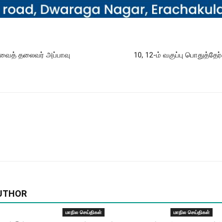
ேரவைத் தலைவர் அப்பாவு
10, 12-ம் வகுப்பு பொதுத்தேர
UTHOR
மாநில செய்திகள்
மாநில செய்திகள்