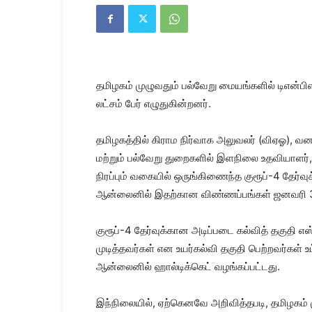
Kanyakumari
Today
News
|
Kumari
News
தமிழகம் முழுவதும் பல்வேறு மையங்களில் டிஎன்பி
|
Kanyakumari
லட்சம் பேர் எழுதுகின்றனர்.
News
தமிழகத்தில் கிராம நிர்வாக அலுவலர் (விஏஓ), வ
மற்றும் பல்வேறு துறைகளில் இளநிலை உதவியாளர், 
நிரப்பும் வகையில் ஒருங்கிணைந்த குரூப்-4 தேர்
ஆன்லைனில் இதற்கான விண்ணப்பங்கள் ஜனவரி 30 
குரூப்-4 தேர்வுக்கான அடிப்படை கல்வித் தகுதி எஸ்
முடித்தவர்கள் என உயர்கல்வி தகுதி பெற்றவர்கள் உ
ஆன்லைனில் ஹால்டிக்கெட் வழங்கப்பட்டது.
இந்நிலையில், ஏற்கெனவே அறிவித்தபடி, தமிழகம் 