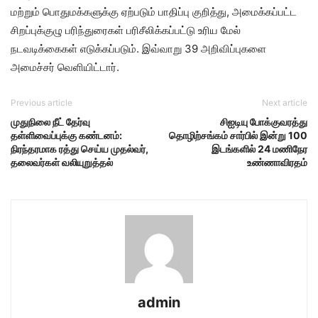
மற்றும் பொதுமக்களுக்கு ஏற்படும் பாதிப்பு குறித்து, அமைக்கப்பட்ட
சிறப்புக்குழு பரிந்துரைகள் பரிசீலிக்கப்பட்டு உரிய மேல்
நடவடிக்கைகள் எடுக்கப்படும். இவ்வாறு 39 அறிவிப்புகளை
அமைச்சர் வெளியிட்டார்.
Previous article
Next article
முதுநிலை நீட் தேர்வு
சிஐடியு போக்குவரத்து
தள்ளிவைப்புக்கு கண்டனம்:
தொழிற்சங்கம் சார்பில் இன்று 100
நிரந்தரமாக ரத்து செய்ய முதல்வர்,
இடங்களில் 24 மணிநேர
தலைவர்கள் வலியுறுத்தல்
உண்ணாவிரதம்
admin