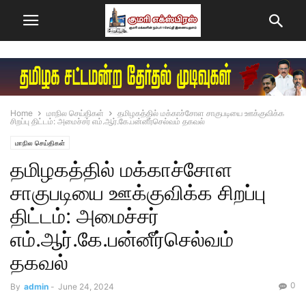
Home
மாநில செய்திகள்
தமிழகத்தில் மக்காச்சோள சாகுபடியை ஊக்குவிக்க
சிறப்பு திட்டம்: அமைச்சர் எம்.ஆர்.கே.பன்னீர்செல்வம் தகவல்
மாநில செய்திகள்
தமிழகத்தில் மக்காச்சோள
சாகுபடியை ஊக்குவிக்க சிறப்பு
திட்டம்: அமைச்சர்
எம்.ஆர்.கே.பன்னீர்செல்வம்
தகவல்
0
By
admin
-
June 24, 2024