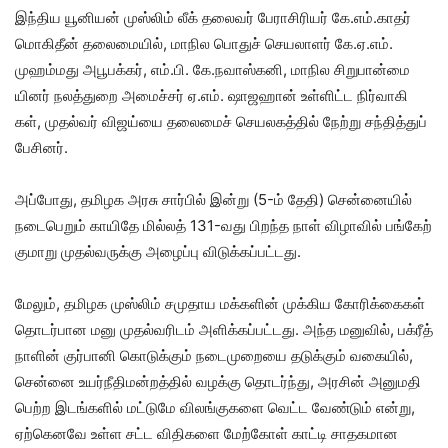
இந்​திய யூனியன் முஸ்​லிம் லீக் தலை​வர் பேராசிரியர் கே.எம்​.​காதர்
மொகிதீன் தலை​மை​யில், மாநில பொதுச் செய​லா​ளர் கே.ஏ.எம்.
முஹம்​மது அபூபக்​கர், எம்​.பி. கே.ந​வாஸ்​க​னி, மாநில சிறு​பான்​மை​
யினர் நலத்​துறை அமைச்​சர் ஏ.எம். ஷாஜஹான் உள்​ளிட்ட நிர்​வாகி​
கள், முதல்​வர் விஜய்யை தலை​மைச் செயல​கத்​தில் நேற்று சந்​தித்​துப்
பேசினர்.
அப்​போது, தமிழக அரசு சார்​பில் இன்று (5-ம் தேதி) சென்​னை​யில்
நடை​பெறும் காயிதே மில்​லத் 131-வது பிறந்த நாள் விழா​வில் பங்​கேற்​
கு​மாறு முதல்​வருக்கு அழைப்பு விடுக்​கப்​பட்​டது.
மேலும், தமிழக முஸ்​லிம் சமு​தாய மக்​களின் முக்​கிய கோரிக்​கைகள்
தொடர்​பான மனு முதல்​வரிடம் அளிக்​கப்​பட்​டது. அந்த மனு​வில், பக்​ரீத்
நாளின் குர்​பானி கொடுக்​கும் நடை​முறையை தடுக்​கும் வகை​யில்,
சென்னை உயர்​நீ​தி​மன்​றத்​தில் வழக்கு தொடர்ந்​து, அரசின் அனு​மதி
பெற்ற இடங்​களில் மட்​டுமே விலங்​கு​களை வெட்ட வேண்​டும் என்​று,
ஏற்​கெ​னவே உள்ள சட்ட விதி​களை மேற்​கோள் காட்டி சாதக​மான