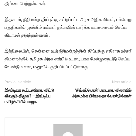
தீர்ப்பை பெற்​றுள்​ளனர்.
இதனால், நீதி​மன்ற தீர்ப்​புக்கு கட்​டுப்​பட்ட அரசு அதி​காரி​கள், பல்​வேறு
பகு​தி​களில் முஸ்​லிம் மக்​கள் தங்​களின் மார்க்க கடமை​யைச் செய்ய
விடா​மல் தடுத்​துள்​ளனர்.
இந்​நிலை​யில், சென்னை உயர்​நீ​தி​மன்​றத்​தின் தீர்ப்​புக்கு எதி​ராக உச்​சநீ​
தி​மன்​றத்​தில் தமிழக அரசு சார்​பில் உடனடி​யாக மேல்​முறை​யீடு செய்ய
வேண்​டும் என, மனு​வில் குறிப்​பிடப்​பட்​டுள்​ளது.
Previous article
Next article
இண்டியா கூட்டணியை விட்டு
‘சிங்கப்பெண்’ படையை விரைவில்
விலகும் திமுக? – இரட்டிப்பு
அமைக்க பிரேமலதா வேண்டுகோள்
மகிழ்ச்சியில் பாஜக