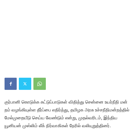
குர்​பானி கொடுக்க கட்​டுப்​பாடு​கள் விதித்து சென்னை உயர்​நீ​தி​ மன்​
றம் வழங்​கி​யுள்ள தீர்ப்பை எதிர்த்​து, தமிழக அரசு உச்​சநீ​தி​மன்​றத்​தில்
மேல்​முறை​யீடு செய்ய வேண்​டும் என்​று, முதல்​வரிடம், இந்​திய
யூனியன் முஸ்​லிம் லீக் நிர்​வாகி​கள் நேரில் வலி​யுறுத்​தினர்.