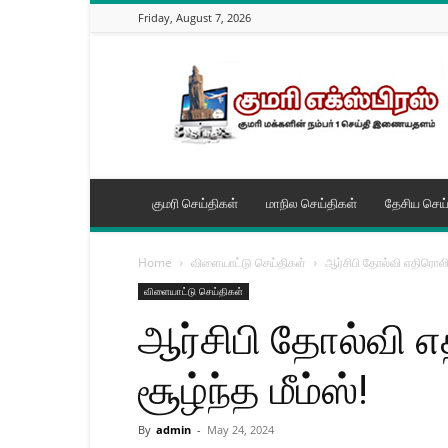
Friday, August 7, 2026
kanyakumari
News
|
Nagercoil
News
|
Nagercoil
குமரி செய்திகள்
மாநில செய்திகள்
தேசிய செய்
Today
News
|
Home
விளையாட்டு செய்திகள்
ஆர்சிபி தோல்வி எதிரொல
Nagercoil
விளையாட்டு செய்திகள்
Online
News
ஆர்சிபி தோல்வி
|
Kanyakumari
சூழ்ந்த மீம்ஸ்!
Online
News
|
By
admin
-
May 24, 2024