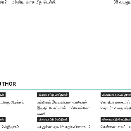
 – மத்திய அரசு மீது டெல்லி
38 வயது, 
UTHOR
கள்
விளையாட்டு செய்திகள்
விளையாட்டு செய்திகள
டமிக்கு அடிக்கல்
பள்ளிகள் இடையிலான வாலிபால்
கொரியா மாஸ்டர்ஸ் 
இறுதிப் போட்டியில் டான்போஸ்கோ
தொடர்: 2-வது சுற்றி
அணி
கள்
விளையாட்டு செய்திகள்
விளையாட்டு செய்திகள
ன் 2 அறிமுகம்
அப்​துல்​லா ஷஃபிக் சதம் விளாசல்​: 2-
சென்னை மாவட்ட ப