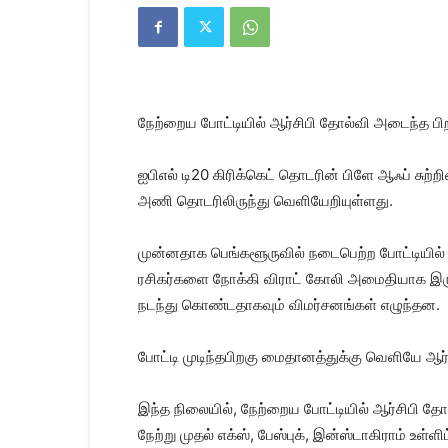
Kanyakumari
Today
News
|
Kumari
News
நேற்றைய போட்டியில் ஆர்சிபி தோல்வி அடைந்த 
|
Kanyakumari
News
ஐபிஎல் டி20 கிரிக்கெட் தொடரின் பிளே ஆஃப் சுற்ற
அணி தொடரிலிருந்து வெளியேறியுள்ளது.
முன்னதாக பெங்களூருவில் நடைபெற்ற போட்டியில் ச
ரசிகர்களை நோக்கி விராட் கோலி அமைதியாக இர
நடந்து கொண்டதாகவும் விமர்சனங்கள் எழுந்தன.
போட்டி முடிந்தபிறகு மைதானத்துக்கு வெளியே ஆர்
இந்த நிலையில், நேற்றைய போட்டியில் ஆர்சிபி 
நேற்று முதல் எக்ஸ், பேஸ்புக், இன்ஸ்டாகிராம் உள