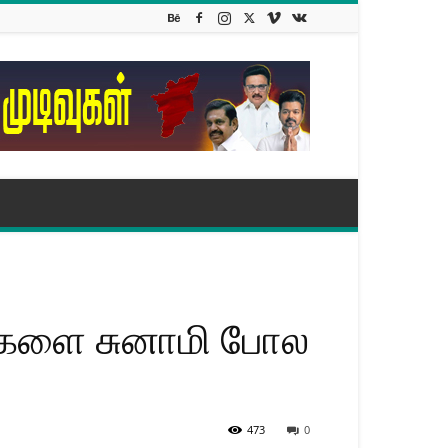
்களை சுனாமி போல
473
0