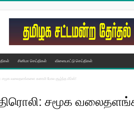
திகள்
சினிமா செய்திகள்
விளையாட்டு செய்திகள்
ி: சமூக வலைதளங்களை சுனாமி போல சூழ்ந்த மீம்ஸ்!
 எதிரொலி: சமூக வலைதளங