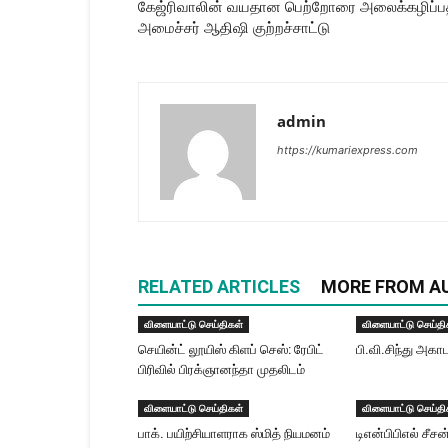
கேஜ்ரிவாலின் வயதான பெற்றோரை அலைக்கழிப்பதா?
அமைச்சர் ஆதிஷி குற்றச்சாட்டு
admin
https://kumariexpress.com
RELATED ARTICLES
MORE FROM A
விளையாட்டு செய்திகள்
விளையாட்டு செய்தி
செயின்ட் லூயிஸ் கிளப் செஸ்: ரேபிட்
பி.வி.சிந்து அகா
பிரிவில் பிரக்ஞானந்தா முதலிடம்
விளையாட்டு செய்திகள்
விளையாட்டு செய்தி
பாக். பயிற்சியாளராக ஸ்மித் நியமனம்
டிஎன்பிபிஎல் சீச