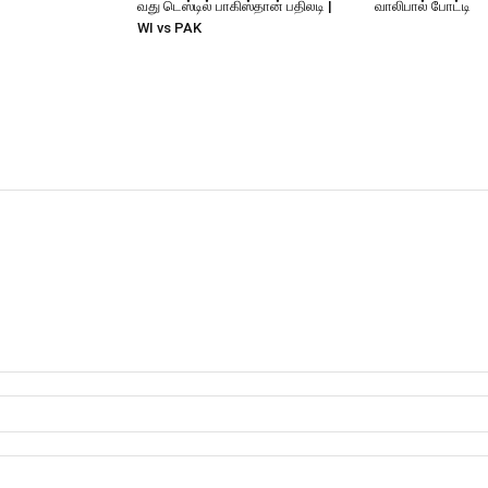
வது டெஸ்டில் பாகிஸ்தான் பதிலடி |
வாலிபால் போட்டி
WI vs PAK