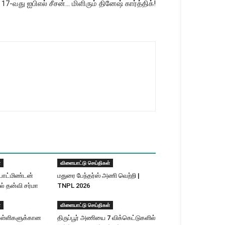
17-வது ஐபிஎல் சீசன்… மிளிரும் தினேஷ் கார்த்திக்!
்
விளையாட்டு செய்திகள்
பாட்மிண்டன்
மதுரை பேந்தர்ஸ் அணி வெற்றி |
ல் தன்வி சர்மா
TNPL 2026
்
விளையாட்டு செய்திகள்
ள்ளிகளுக்​கான
திருப்பூர் அணியை 7 விக்கெட்டுகளில்