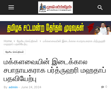
Home
தேசிய செய்திகள்
மக்களவையின் இடைக்கால சபாநாயகராக பர்த்ருஹரி
மஹதாப் பதவியேற்பு
தேசிய செய்திகள்
மக்களவையின் இடைக்கால
சபாநாயகராக பர்த்ருஹரி மஹதாப்
பதவியேற்பு
0
By
admin
-
June 24, 2024