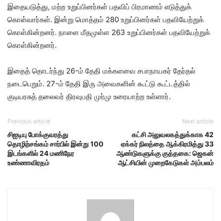
இதையடுத்து, மற்ற உறுப்பினர்கள் பதவிப் பிரமாணம் எடுத்துக்
கொள்வார்கள். இன்று மொத்தம் 280 உறுப்பினர்கள் பதவியேற்றுக்
கொள்கின்றனர். நாளை மீதமுள்ள 263 உறுப்பினர்கள் பதவியேற்றுக்
கொள்கின்றனர்.
இதைத் தொடர்ந்து 26-ம் தேதி மக்களவை சபாநாயகர் தேர்தல்
நடைபெறும். 27-ம் தேதி இரு அவைகளின் கூட்டு கூட்டத்தில்
குடியரசுத் தலைவர் திரவுபதி முர்மு உரையாற்ற உள்ளார்.
Previous article
Next article
சிஐடியு போக்குவரத்து
கட்சி அலுவலகத்துக்காக 42
தொழிற்சங்கம் சார்பில் இன்று 100
ஏக்கர் நிலத்தை ஆக்கிரமித்து 33
இடங்களில் 24 மணிநேர
ஆண்டுகளுக்கு குத்தகை: ஜெகன்
உண்ணாவிரதம்
ஆட்சியின் முறைகேடுகள் அம்பலம்