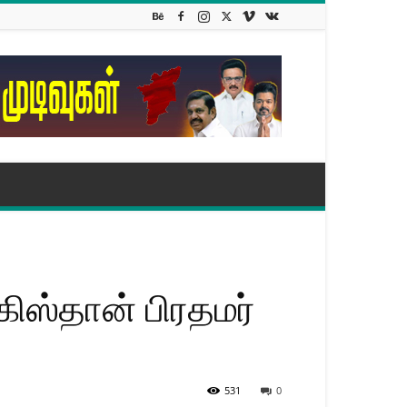
கிஸ்தான் பிரதமர்
531
0