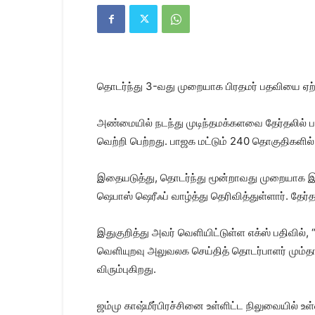
Kanyakumari
Today
News
|
Kumari
News
தொடர்ந்து 3-வது முறையாக பிரதமர் பதவியை ஏற்ற ந
|
Kanyakumari
News
அண்மையில் நடந்து முடிந்தமக்களவை தேர்தலி
வெற்றி பெற்றது. பாஜக மட்டும் 240 தொகுதிகளில்
இதையடுத்து, தொடர்ந்து மூன்றாவது முறையாக இந்
ஷெபாஸ் ஷெரீஃப் வாழ்த்து தெரிவித்துள்ளார். தேர்த
இதுகுறித்து அவர் வெளியிட்டுள்ள எக்ஸ் பதிவில்,
வெளியுறவு அலுவலக செய்தித் தொடர்பாளர் மும்த
விரும்புகிறது.
ஜம்மு காஷ்மீர்பிரச்சினை உள்ளிட்ட நிலுவையில் உ