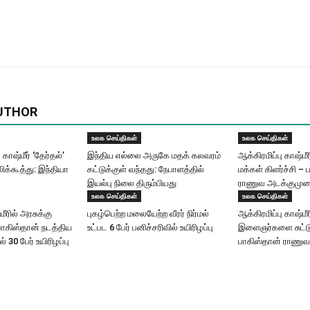
UTHOR
உலக செய்திகள்
உலக செய்திகள்
 காஷ்மீர் ‘தேர்தல்’
இந்திய எல்லை அருகே மதக் கலவரம்
ஆக்கிரமிப்பு காஷ்மீ
க்கூத்து: இந்தியா
கட்டுக்குள் வந்தது: நேபாளத்தில்
மக்கள் கிளர்ச்சி –
இயல்பு நிலை திரும்பியது
ராணுவ அடக்குமுற
உலக செய்திகள்
உலக செய்திகள்
மீரில் அரசுக்கு
புகழ்பெற்ற மலையேற்ற வீரர் நிர்மல்
ஆக்கிரமிப்பு காஷ்மீரி
ாகிஸ்தான் நடத்திய
உட்பட 6 பேர் பனிச்சரிவில் உயிரிழப்பு
இளைஞர்களை சுட்டு
ல் 30 பேர் உயிரிழப்பு
பாகிஸ்தான் ராணுவ