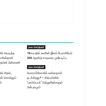
உலக செய்திகள்
ரில் வெடித்த
18 வயதில் உலகின் இளம் பேராசிரியர்:
 பாகிஸ்தான்
306 ஆண்டு சாதனை முறியடிப்பு
ையின் பின்னணி
உலக செய்திகள்
ல் சிறார்,
மொராக்கோவில் என்னதான்
க் கொல்லும்
நடக்கிறது? – ஸ்பெயினில்
ம்
‘புலம்பெயர்’ அத்துமீறல்களும்
பின்புலமும்