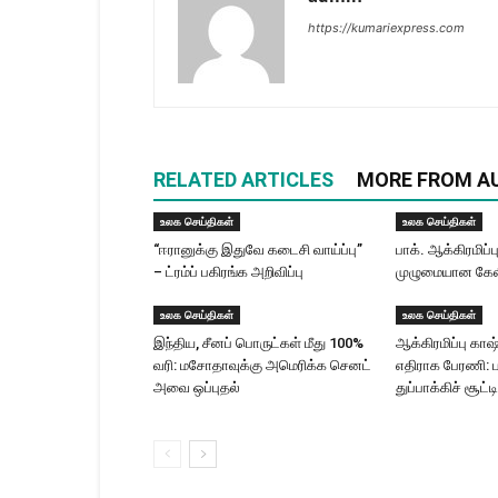
https://kumariexpress.com
RELATED ARTICLES
MORE FROM A
உலக செய்திகள்
உலக செய்திகள்
“ஈரானுக்கு இதுவே கடைசி வாய்ப்பு”
பாக். ஆக்கிரமிப்பு
– ட்ரம்ப் பகிரங்க அறிவிப்பு
முழுமையான கேலி
உலக செய்திகள்
உலக செய்திகள்
இந்திய, சீனப் பொருட்கள் மீது 100%
ஆக்கிரமிப்பு காஷ்
வரி: மசோதாவுக்கு அமெரிக்க செனட்
எதிராக பேரணி: ப
அவை ஒப்புதல்
துப்பாக்கிச் சூட்டி