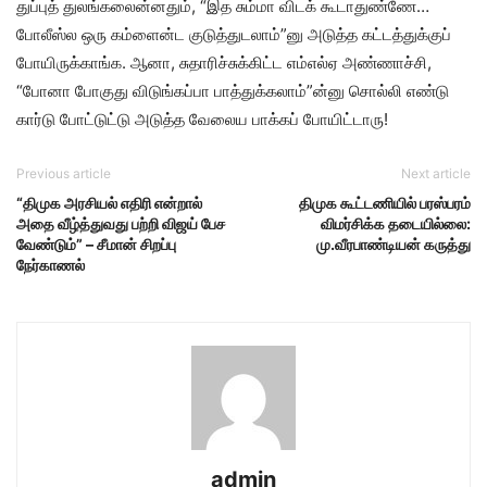
துப்புத் துலங்கலைன்னதும், “இத சும்மா விடக் கூடாதுண்ணே…
போலீஸ்ல ஒரு கம்ளைன்ட குடுத்துடலாம்”னு அடுத்த கட்டத்துக்குப்
போயிருக்காங்க. ஆனா, சுதாரிச்சுக்கிட்ட எம்எல்ஏ அண்ணாச்சி,
“போனா போகுது விடுங்கப்பா பாத்துக்கலாம்”ன்னு சொல்லி எண்டு
கார்டு போட்டுட்டு அடுத்த வேலைய பாக்கப் போயிட்டாரு!
Previous article
Next article
“திமுக அரசியல் எதிரி என்றால்
திமுக கூட்டணியில் பரஸ்பரம்
அதை வீழ்த்துவது பற்றி விஜய் பேச
விமர்சிக்க தடையில்லை:
வேண்டும்” – சீமான் சிறப்பு
மு.வீரபாண்டியன் கருத்து
நேர்காணல்
admin