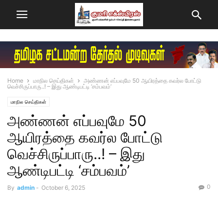
Home
மாநில செய்திகள்
அண்ணன் எப்பவுமே 50 ஆயிரத்தை கவர்ல போட்டு
வெச்சிருப்பாரு..! – இது ஆண்டிபட்டி ‘சம்பவம்’
மாநில செய்திகள்
அண்ணன் எப்பவுமே 50
ஆயிரத்தை கவர்ல போட்டு
வெச்சிருப்பாரு..! – இது
ஆண்டிபட்டி ‘சம்பவம்’
0
By
admin
-
October 6, 2025