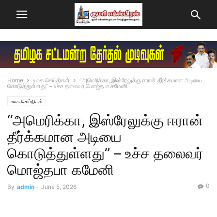
Home
உலக செய்திகள்
“அமெரிக்கா, இஸ்ரேலுக்கு ஈரான் தீர்க்கமான அடியை
கொடுத்துள்ளது” – உச்ச தலைவர் மொஜ்தபா கமேனி
உலக செய்திகள்
“அமெரிக்கா, இஸ்ரேலுக்கு ஈரான்
தீர்க்கமான அடியை
கொடுத்துள்ளது” – உச்ச தலைவர்
மொஜ்தபா கமேனி
0
By
admin
-
June 5, 2026