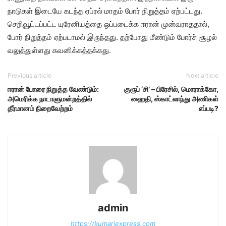
நாடுகள் இடையே கடந்த ஏப்​ரல் மாதம் போர் நிறுத்​தம் ஏற்பட்​டது.
செறிவூட்​டப்​பட்ட யுரேனி​யத்தை ஒப்​படைக்க ஈரான் முன்​வ​ராத​தால்,
போர் நிறுத்​தம் ஏற்​ப​டா​மல் இருந்தது. தற்போது மீண்டும் போர்ச் சூழல்
வலுத்துள்ளது கவனிக்கத்தக்கது.
Previous article
Next article
ஈரான் போரை நிறுத்த வேண்டும்:
குரூப் ‘சி’ – பிரேசில், மொராக்கோ,
அமெரிக்க நாடாளுமன்றத்தில்
ஹைதி, ஸ்காட்லாந்து அணிகள்
தீர்மானம் நிறைவேற்றம்
எப்படி?
admin
https://kumariexpress.com