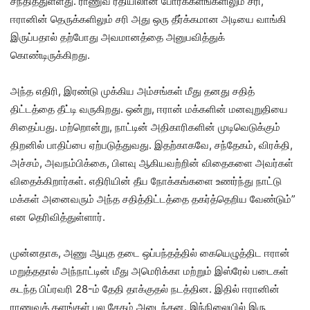
சந்தித்துள்ளது. ராணுவ ரீதியிலான போர்க்களங்களிலும் சரி,
ஈரானின் தெருக்களிலும் சரி அது ஒரு தீர்க்கமான அடியை வாங்கி
இருப்பதால் தற்போது அவமானத்தை அனுபவித்துக்
கொண்டிருக்கிறது.
அந்த எதிரி, இரண்டு முக்கிய அம்சங்கள் மீது தனது சதித்
திட்டத்தை தீட்டி வருகிறது. ஒன்று, ஈரான் மக்களின் மனவுறுதியை
சிதைப்பது. மற்றொன்று, நாட்டின் அதிகாரிகளின் முடிவெடுக்கும்
திறனில் பாதிப்பை ஏற்படுத்துவது. இதற்காகவே, சந்தேகம், விரக்தி,
அச்சம், அவநம்பிக்கை, பிளவு ஆகியவற்றின் விதைகளை அவர்கள்
விதைக்கிறார்கள். எதிரியின் தீய நோக்கங்களை உணர்ந்து நாட்டு
மக்கள் அனைவரும் அந்த சதித்திட்டத்தை தகர்த்தெறிய வேண்டும்”
என தெரிவித்துள்ளார்.
முன்னதாக, அணு ஆயுத தடை ஒப்​பந்​தத்​தில் கையெழுத்திட ஈரான்
மறுத்ததால் அந்​நாட்​டின் மீது அமெரிக்கா மற்​றும் இஸ்​ரேல் படைகள்
கடந்த பிப்​ர​வரி 28-ம் தேதி தாக்​குதல் நடத்​தின. இதில் ஈரானின்
ராணுவத் தளங்​கள் பல சேதம் அடைந்​தன. இந்​நிலை​யில் இரு