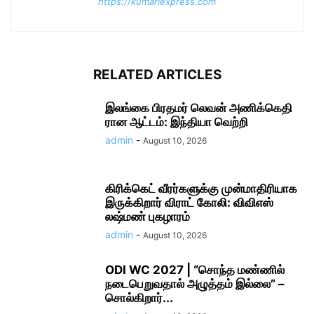
https://kumariexpress.com
RELATED ARTICLES
இலங்கை பிரதமர் லெவன் அணிக்​கெ​தி​
ரான ஆட்​டம்: இந்தியா வெற்றி
admin
-
August 10, 2026
கிரிக்​கெட் வீரர்​களுக்கு முன்​மா​திரி​யாக
இருக்​கிறார் விராட் கோலி: விவிஎஸ்
லஷ்மண் புகழாரம்
admin
-
August 10, 2026
ODI WC 2027 | “சொந்த மண்ணில்
நடை​பெறுவதால் அழுத்​தம் இல்லை” –
சொல்கிறார்...