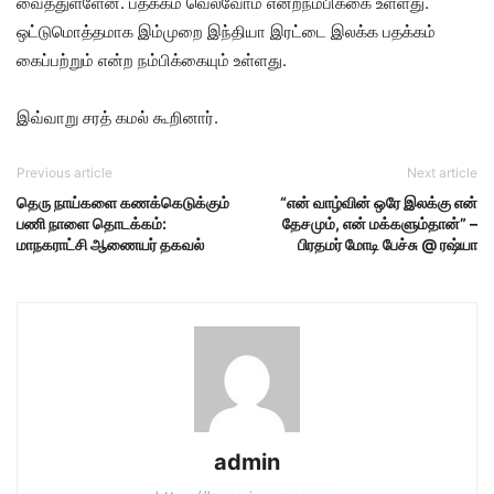
வைத்துள்ளேன். பதக்கம் வெல்வோம் என்றநம்பிக்கை உள்ளது.
ஒட்டுமொத்தமாக இம்முறை இந்தியா இரட்டை இலக்க பதக்கம்
கைப்பற்றும் என்ற நம்பிக்கையும் உள்ளது.
இவ்வாறு சரத் கமல் கூறினார்.
Previous article
Next article
தெரு நாய்களை கணக்கெடுக்கும்
“என் வாழ்வின் ஒரே இலக்கு என்
பணி நாளை தொடக்கம்:
தேசமும், என் மக்களும்தான்” –
மாநகராட்சி ஆணையர் தகவல்
பிரதமர் மோடி பேச்சு @ ரஷ்யா
admin