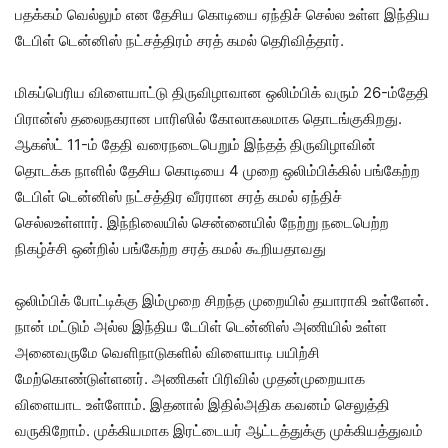
பதக்கம் வெல்லும் என தேசிய கொடியை ஏந்திச் செல்ல உள்ள இந்திய
டேபிள் டென்னிஸ் நட்சத்திரம் சரத் கமல் தெரிவித்தார்.
மிகப்பெரிய விளையாட்டு திருவிழாவான ஒலிம்பிக் வரும் 26-ம்தேதி
பிரான்ஸ் தலைநகரான பாரிஸில் கோலாகலமாக தொடங்குகிறது.
ஆகஸ்ட் 11-ம் தேதி வரைநடைபெறும் இந்தத் திருவிழாவின்
தொடக்க நாளில் தேசிய கொடியை 4 முறை ஒலிம்பிக்கில் பங்கேற்ற
டேபிள் டென்னிஸ் நட்சத்திர வீரரான சரத் கமல் ஏந்திச்
செல்லஉள்ளார். இந்நிலையில் சென்னையில் நேற்று நடைபெற்ற
நிகழ்ச்சி ஒன்றில் பங்கேற்ற சரத் கமல் கூறியதாவது
ஒலிம்பிக் போட்டிக்கு இம்முறை சிறந்த முறையில் தயாராகி உள்ளேன்.
நான் மட்டும் அல்ல இந்திய டேபிள் டென்னிஸ் அணியில் உள்ள
அனைவருமே வெளிநாடுகளில் விளையாடி பயிற்சி
மேற்கொண்டுள்ளனர். அணிகள் பிரிவில் முதன்முறையாக
விளையாட உள்ளோம். இதனால் இதில்அதிக கவனம் செலுத்தி
வருகிறோம். முக்கியமாக இரட்டையர் ஆட்டத்துக்கு முக்கியத்துவம்