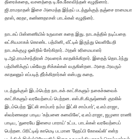
திரைக்கதை, வசனத்தை டி.கே.கோவிந்தன் எழுதினார்.
ஜி.ராமநாதன் இசை அமைத்த இந்தப் படத்துக்குத் தஞ்சை ராமையா
தாஸ், சுரதா, கண்ணதாசன் பாடல்கள் எழுதினர்.
நாடகப் பின்னணியில் உருவான கதை இது. நாடகத்தில் நடிப்பதை
லட்சியமாகக் கொண்ட பத்மினி, வீட்டில் இருந்து வெளியேறி
நாடகக்குழு ஒன்றில் சேர்கிறார். அதன் உரிமையாளர்
டி.ஆர்.ராமச்சந்திரன் அவரைக் காதலிக்கிறார். இதைத் தொடர்ந்து
பத்மினிக்குப் பல்வேறு சிக்கல்கள் வருகின்றன. அதை அவரும்
காதலனும் எப்படித் தீர்க்கிறார்கள் என்பது கதை.
படத்துக்குள் இடம்பெற்ற நாடகக் காட்சிகளும் நகைச்சுவைக்
காட்சிகளும் வரவேற்பைப் பெற்றன. எஸ்.சி.கிருஷ்ணன் குரலில்
இடம்பெற்ற ‘இட்லி சாம்பார் நம்ம இட்லி சாம்பார்’, ஏ.எம்.ராஜா,
ஸ்வர்ணலதா பாடிய ‘கற்பனை கனவிலே’, ஏ.எம்.ராஜா, ஜமுனா ராணி
பாடிய, ‘துரையே இளமை பாராய்’ உட்பட பாடல்கள் வரவேற்பைப்
பெற்றன. பிரிட்டிஷ் காமெடி படமான ‘ஹேப்பி கோலவ்லி’ என்ற
படத்தின் இன்ஸ்பிரேஷனில் இதை உருவாக்கியதாகச் சொல்வார்கள்.