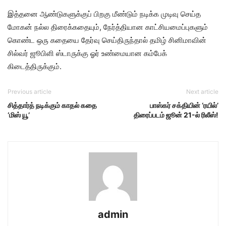
இத்தனை ஆண்டுகளுக்குப் பிறகு மீண்டும் நடிக்க முடிவு செய்த
மோகன் நல்ல திரைக்கதையும், நேர்த்தியான காட்சியமைப்புகளும்
கொண்ட ஒரு கதையை தேர்வு செய்திருந்தால் தமிழ் சினிமாவின்
சில்வர் ஜூபிளி ஸ்டாருக்கு ஓர் உண்மையான கம்பேக்
கிடைத்திருக்கும்.
Previous article
Next article
சித்தார்த் நடிக்கும் காதல் கதை
பாஸ்கர் சக்தியின் ‘ரயில்’
‘மிஸ் யூ’
திரைப்படம் ஜூன் 21-ல் ரிலீஸ்!
admin