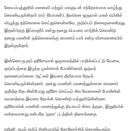
கோயம்புத்தூரில் மனைவி மற்றும் மகளுடன் சந்தோசமாக வாழ்ந்து
கொண்டிருக்கிறார் ராம் (மோகன்). திடீரென ஒருநாள் மகள் ரயிலில்
விழுந்து தற்கொலை செய்துகொள்ளவே, குடும்பம் நிலைகுலைகிறது.
இதன்பிறகு இப்ராஹீம் என்று தனது பெயரை மாற்றிக் கொண்டு
தனது மகளின் தற்கொலைக்கு காரணம் யார் என்ற விசாரணையில்
இறங்குகிறார்.
இன்னொருபுறம் ஹீரோவால் ஒருகாலத்தில் பாதிக்கப்பட்டு வேலை,
குடும்பத்தை இழந்த முன்னாள் போலீஸ்காரர் ஒருவர்
தலைமையிலான ஆட்கள் இவரை தீவிரமாக தேடிக்
கொண்டிருக்கின்றனர். தனது மகளின் மரணத்துக்கான காரணம்
குறித்த தேடலின்போது ஹீரோ செய்யும் சில வேலைகள் போலீஸின்
கவனத்தை இவரை நோக்கி கொண்டு வந்துவிடுகின்றன.
ஹீரோவின் மகளின் மரணத்துக்கு நியாயம் கிடைத்ததா, இறுதியில்
என்னவானது என்பதே ‘ஹரா’ படத்தின் திரைக்கதை.
ரஜினி, கமல் தமிழ் சினிமாவில் கோலோச்சிக் கொண்டிருந்த