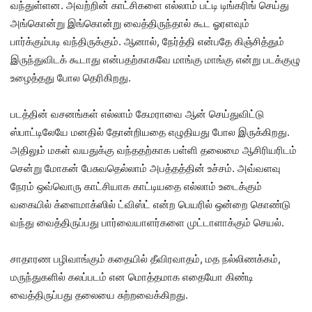
வந்துள்ளன. அவற்றின் காட்சிகளை எல்லாம் பட்டி டிங்கரிங் செய்து
அங்கொன்று இங்கொன்று வைத்திருந்தால் கூட ஓரளவும்
பார்க்கும்படி வந்திருக்கும். ஆனால், நேர்த்தி என்பதே கிஞ்சித்தும்
இருந்துவிடக் கூடாது என்பதற்காகவே மாங்கு மாங்கு என்று படக்குழு
உழைத்தது போல தெரிகிறது.
படத்தின் வசனங்கள் எல்லாம் கேமராவை ஆன் செய்துவிட்டு
ஸ்பாட்டிலேயே மனதில் தோன்றியதை எழுதியது போல இருக்கிறது.
அதிலும் மகள் வயதுக்கு வந்ததற்காக பள்ளி தலைமை ஆசிரியரிடம்
சென்று மோகன் பேசுவதெல்லாம் அபத்தத்தின் உச்சம். அவ்வளவு
நேரம் ஒவ்வொரு காட்சியாக காட்டியதை எல்லாம் உடைக்கும்
வகையில் க்ளைமாக்ஸில் ட்விஸ்ட் என்ற பெயரில் ஒன்றை கொண்டு
வந்து வைத்திருப்பது பார்வையாளர்களை முட்டாளாக்கும் செயல்.
சாதாரண பழிவாங்கும் கதையில் தீவிரவாதம், மத நல்லிணக்கம்,
மருந்துகளில் கலப்படம் என மொத்தமாக எதையோ கிண்டி
வைத்திருப்பது தலையை சுற்றவைக்கிறது.