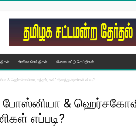
திகள்
சினிமா செய்திகள்
விளையாட்டு செய்திகள்
்னியா & ஹெர்சகோவினா, கத்தார், சுவிட்சர்லாந்து அணிகள் எப்படி?
டா, போஸ்னியா & ஹெர்சகோவ
ணிகள் எப்படி?