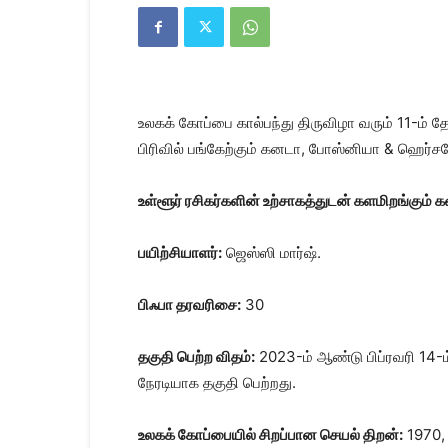
Kanyakumari
Today
News
|
Kumari
News
உலகக் கோப்பை கால்பந்து திருவிழா வரும் 11-ம் 
|
Kanyakumari
பிரிவில் பங்கேற்கும் கனடா, போஸ்னியா & ஹெர்
News
உள்ளூர் ரசிகர்களின் உற்சாகத்துடன் களமிறங்கும்
பயிற்சியாளர்:
ஜெஸ்ஸி மார்ஷ்.
பிஃபா தரவரிசை:
30
தகுதி பெற்ற விதம்:
2023-ம் ஆண்டு பிப்ரவரி 14-
நேரடியாக தகுதி பெற்றது.
உலகக் கோப்பையில் சிறப்பான செயல் திறன்:
1970, 