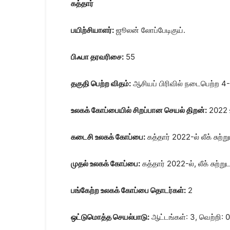
கத்தார்
பயிற்சியாளர்:
ஜூலன் லோப்பேடிகுய்.
பிஃபா தரவரிசை:
55
தகுதி பெற்ற விதம்:
ஆசியப் பிரிவில் நடைபெற்ற 4-
உலகக் கோப்பையில் சிறப்பான செயல் திறன்:
2022 உ
கடைசி உலகக் கோப்பை:
கத்தார் 2022-ல் லீக் சுற்
முதல் உலகக் கோப்பை:
கத்தார் 2022-ல், லீக் சுற்ற
பங்கேற்ற உலகக் கோப்பை தொடர்கள்:
2
ஒட்டுமொத்த செயல்பாடு:
ஆட்டங்கள்: 3, வெற்றி: 0