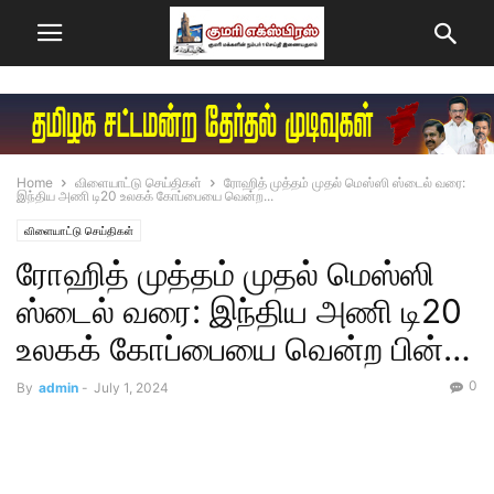
Home
விளையாட்டு செய்திகள்
ரோஹித் முத்தம் முதல் மெஸ்ஸி ஸ்டைல் வரை:
இந்திய அணி டி20 உலகக் கோப்பையை வென்ற...
விளையாட்டு செய்திகள்
ரோஹித் முத்தம் முதல் மெஸ்ஸி
ஸ்டைல் வரை: இந்திய அணி டி20
உலகக் கோப்பையை வென்ற பின்…
0
By
admin
-
July 1, 2024