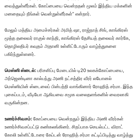
வைத்துள்ளீர்கள். கோப்பையை வென்றதன் மூலம் இந்திய மக்களின்
மனதையும் நீங்கள் வென்றுள்ளீர்கள்” என்றார்.
மேலும் மத்திய அமைச்சர்கள் அமித் ஷா, ராஜ்நாத் சிங், காங்கிரஸ்
மூத்த தலைவர் ராகுல் காந்தி, காங்கிரஸ் தேசியத் தலைவர் கார்கே,
தொழிலதிபர் கவுதம் அதானி உள்ளிட்டோரும் வாழ்த்துகளை
பகிர்ந்துள்ளனர்.
மெஸ்ஸி ஸ்டைல்:
பரிசளிப்பு மேடையில் டி20 உலகக்கோப்பையை,
அர்ஜெண்டினா கால்பந்து அணி நட்சத்திர வீரர் லயோனல்
மெஸ்ஸியின் ஸ்டைலைப் பின்பற்றி வாங்கினார் ரோஹித் சர்மா. இந்த
புகைப்படம், வீடியோ ஆகியவை சமூக வலைதளங்களில் வைரலாகி
வருகின்றன.
உணர்ச்சிவசம்:
கோப்பையை வென்றதும் இந்திய அணி வீரர்கள்
உணர்ச்சிவசப்பட்டு கண்கலங்கினர். சிறப்பாக செயல்பட்ட விராட்
கோலி உள்ளிட்டோரை கேப்டன் ரோஹித் சர்மா கட்டிப்பிடித்து வாழ்த்து