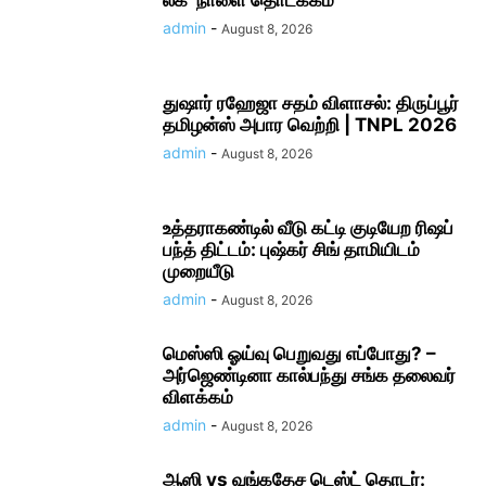
லீக்’ நாளை தொடக்கம்
admin
-
August 8, 2026
துஷார் ரஹேஜா சதம் விளாசல்: திருப்பூர்
தமிழன்ஸ் அபார வெற்றி | TNPL 2026
admin
-
August 8, 2026
உத்தராகண்டில் வீடு கட்டி குடியேற ரிஷப்
பந்த் திட்டம்: புஷ்கர் சிங் தாமியிடம்
முறையீடு
admin
-
August 8, 2026
மெஸ்ஸி ஓய்வு பெறுவது எப்போது? –
அர்ஜெண்டினா கால்பந்து சங்க தலைவர்
விளக்கம்
admin
-
August 8, 2026
ஆஸி vs வங்கதேச டெஸ்ட் தொடர்: