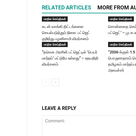
RELATED ARTICLES
MORE FROM A
மாநில செய்திகள்
மாநில செய்திகள்
கடன் வாங்கி திட்டங்களை
சொன்னதை செய்
செயல்படுத்தும் நிலை: பட்ஜெட்
பட்ஜெட்’ – மு.க.
குறித்து பழனிசாமி விமர்சனம்
மாநில செய்திகள்
மாநில செய்திகள்
“தவெக அரசின் பட்ஜெட்டில் ‘பெயர்
“2036-க்குள் 1.5 
மாற்றம்’ மட்டுமே உள்ளது” – உதயநிதி
பொருளாதாரம் 
விமர்சனம்
தமிழகம் மாற்றப்பட
அமைச்சர்
LEAVE A REPLY