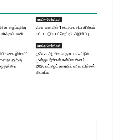
மாநில செய்திகள்
 வாக்குப்பதிவு
சென்னையில் 1 லட்சம் புதிய வீடுகள்
ார்க்கும் பணி
கட்டப்படும்: பட்ஜெட்டில் அறிவிப்பு
மாநில செய்திகள்
ம்பிக்கை இல்லம்’
தவெக அரசின் வருவாய் கூட்டும்
ிகள் நலனுக்கு
முன்முயற்சிகள் என்னென்ன? –
 ஒதுக்கீடு
2026 பட்ஜெட் உரையில் மரிய வில்சன்
விவரிப்பு