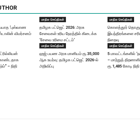
UTHOR
மாநில செய்திகள்
மாநில செய்திகள்
யாத ‘புஸ்வாண
தமிழக பட்ஜெட் 2026: அரசு
கொளத்தூர் தொகுதி
ஸ்டாலின் விமர்சனம்
சேவைகள் உரிய நேரத்தில் கிடைக்க
இயந்திரங்களை சரிப
‘சேவை உரிமை சட்டம்’
நிறைவு
மாநில செய்திகள்
மாநில செய்திகள்
ட்ரில்லியன்
ஹஜ் பயண அரசு மானியம் ரூ.35,000
5 மாவட்டங்களில் ‘ந
கொண்டதாக
ஆக உயர்வு: தமிழக பட்ஜெட் 2026-ல்
– மாற்றுத் திறனாள
ும்” – நிதி
அறிவிப்பு
ரூ.1,485 கோடி நிதி