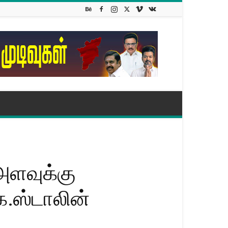
 அளவுக்கு
க.ஸ்டாலின்