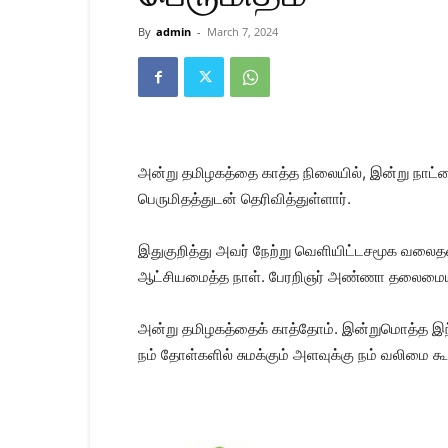
Kanyakumari
Today
By
admin
-
March 7, 2024
News
|
Kumari
News
|
Kanyakumari
News
அன்று தமிழகத்தை காத்த நிலையில், இன்று நாட்டை
பெருமிதத்துடன் தெரிவித்துள்ளார்.
இதுகுறித்து அவர் நேற்று வெளியிட்டசமூக வலைதளப
ஆட்சியமைத்த நாள். பேரறிஞர் அண்ணா தலைமையிலா
அன்று தமிழகத்தைக் காத்தோம். இன்றுமொத்த இந்
நம் தோள்களில் சுமக்கும் அளவுக்கு நம் வலிமை கூ