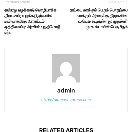
Previous article
Next article
தமிழை வழக்காடு மொழியாக்க
நாட்டை காக்கும் பெரும் பொறுப்பை
தீர்மானம்; வழக்கறிஞர்களின்
சுமக்கும் அளவுக்கு திமுகவின்
உண்ணாவிரத போராட்டம்
வலிமை கூடியுள்ளது: முதல்வர்
ஒத்திவைப்பு: அரசின் உறுதிமொழி
மு.க.ஸ்டாலின் பெருமிதம்
ஏற்பு
admin
https://kumariexpress.com
RELATED ARTICLES