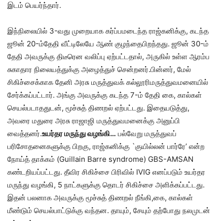
இடம் பெயர்ந்தார்.
இந்நிலையில் 3-வது முறையாக கர்ப்பமடைந்த ராஜ்கனிக்கு, கடந்த
ஜூன் 20-ம்தேதி வீட்டிலேயே ஆண் குழந்தைபிறந்தது. ஜூன் 30-ம்
தேதி அவருக்கு திடீரென வலிப்பு ஏற்பட்டதால், அருகில் உள்ள ஆரம்ப
சுகாதார நிலையத்துக்கு அழைத்துச் சென்றனர்.பின்னர், மேல்
சிகிச்சைக்காக தேனி அரசு மருத்துவக் கல்லூரிமருத்துவமனையில்
சேர்க்கப்பட்டார். அங்கு அவருக்கு கடந்த 7-ம் தேதி கை, கால்கள்
செயல்படாததுடன், மூச்சுத் திணறல் ஏற்பட்டது. இதையடுத்து,
அவரை மதுரை அரசு ராஜாஜி மருத்துவமனைக்கு அனுப்பி
வைத்தனர்.
உயர்தர மருந்து வழங்கி…
பல்வேறு மருத்துவப்
பரிசோதனைகளுக்கு பிறகு, ராஜ்கனிக்கு `குயில்லன் பார்ரே’ என்ற
நோய்த் தாக்கம் (Guillain Barre syndrome) GBS-AMSAN
கண்டறியப்பட்டது. தீவிர சிகிச்சை பிரிவில் IVIG எனப்படும் உயர்தர
மருந்து வழங்கி, 5 நாட்களுக்கு தொடர் சிகிச்சை அளிக்கப்பட்டது.
இதன் பலனாக அவருக்கு மூச்சுத் திணறல் நீங்கி,கை, கால்கள்
மீண்டும் செயல்பாட்டுக்கு வந்தன. தாயும், சேயும் தற்போது நலமுடன்