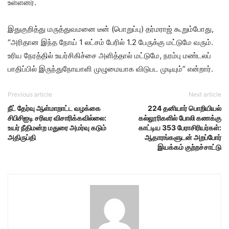
உள்ளனர்.
இதுகுறித்து மருத்துவமனை டீன் (பொறுப்பு) தர்மராஜ் கூறும்போது,
“அரிதான இந்த நோய் 1 லட்சம் பேரில் 1.2 பேருக்கு மட்டுமே வரும்.
உரிய நேரத்தில் உயர்சிகிச்சை அளித்தால் மட்டுமே, நரம்பு மண்டலப்
பாதிப்பில் இருந்துநோயாளி முழுமையாக விடுபட முடியும்” என்றார்.
Previous article
Next article
நீட் தேர்வு ஆள்மாறாட்ட வழக்கை
224 தனியார் பொறியியல்
சிபிசிஐடி சரிவர விசாரிக்கவில்லை:
கல்லூரிகளில் போலி கணக்கு
உயர் நீதிமன்ற மதுரை அமர்வு கடும்
காட்டிய 353 பேராசிரியர்கள்:
அதிருப்தி
ஆதாரங்களுடன் அறப்போர்
இயக்கம் குற்றச்சாட்டு