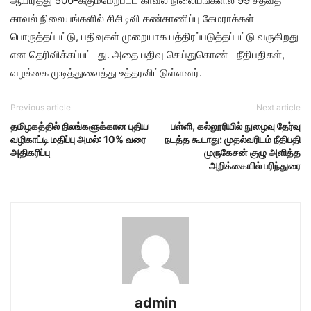
ஆயிரத்து 500-க்கும்மேற்பட்ட காவல் நிலையங்களில் 99 சதவீத
காவல் நிலையங்களில் சிசிடிவி கண்காணிப்பு கேமராக்கள்
பொருத்தப்பட்டு, பதிவுகள் முறையாக பத்திரப்படுத்தப்பட்டு வருகிறது
என தெரிவிக்கப்பட்டது. அதை பதிவு செய்துகொண்ட நீதிபதிகள்,
வழக்கை முடித்துவைத்து உத்தரவிட்டுள்ளனர்.
Previous article
Next article
தமிழகத்தில் நிலங்களுக்கான புதிய
பள்ளி, கல்லூரியில் நுழைவு தேர்வு
வழிகாட்டி மதிப்பு அமல்: 10% வரை
நடத்த கூடாது: முதல்வரிடம் நீதிபதி
அதிகரிப்பு
முருகேசன் குழு அளித்த
அறிக்கையில் பரிந்துரை
admin