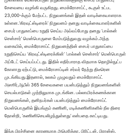
சேவையை வழங்கி வருகிறது. மைக்ரோசாப்ட், கூகுள் உட்பட
23,000-க்கும் மேற்பட்ட நிறுவனங்கள் இதன் வாடிக்கையாளராக
உள்ளன.‘கிரவுட்ஸ்டிரைக்’ நிறுவனம் தனது வாடிக்கையாளர்களின்
சைபர் பாதுகாப்பை உறுதி செய்ய அவ்வப்போது தனது ‘பால்கன்
சென்சார்’ மென்பொருளை மேம்படுத்துவது வழக்கம்.அந்த
வகையில், மைக்ரோசாப்ட் நிறுவனத்தின் சைபர் பாதுகாப்பை
உறுதிசெய்ய ‘கிரவுட்ஸ்டிரைக்கின்’ ‘பால்கன் சென்சார்’ மென்பொருள்
அப்டேட் செய்யப்பட்டது. இதில் எதிர்பாராத விதமாக தொழில்நுட்ப
கோளாறு ஏற்பட்டு, மைக்ரோசாப்டின் சர்வர் நேற்று திடீரென
முடங்கியது.இதனால், உலகம் முழுவதும் மைக்ரோசாப்ட்
அஸூர்,ஆபீஸ் 365 சேவைகளை பயன்படுத்தும் நிறுவனங்களின்
செயல்பாடுகள் முற்றிலுமாக முடங்கின. பல்லாயிரக்கணக்கான
நிறுவனங்கள், தனிநபர்கள் பயன்படுத்தும் மைக்ரோசாப்ட்
மென்பொருளில் இயங்கும் கணினி, மடிக்கணினிகளில் நீல திரை
தோன்றி, ‘கணினிசெயலிழந்துள்ளது’ என்பதை காட்டியது.
இந்த பிரச்சினை காரணமாக அமெரிக்கா, பிரிட்டன், பிரான்ஸ்,