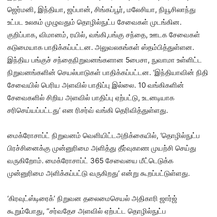
ஜெர்மனி, இந்தியா, ஜப்பான், சிங்கப்பூர், மலேசியா, நியூசிலாந்து
உட்பட உலகம் முழுவதும் தொழில்நுட்ப சேவைகள் முடங்கின.
குறிப்பாக, விமானம், ரயில், வங்கி,பங்கு சந்தை, ஊடக சேவைகள்
கடுமையாக பாதிக்கப்பட்டன. அலுவலகங்கள் ஸ்தம்பித்துள்ளன.
இந்திய பங்குச் சந்தைநிறுவனங்களான 5பைசா, நுவாமா உள்ளிட்ட
நிறுவனங்களின் செயல்பாடுகள் பாதிக்கப்பட்டன. ‘இந்தியாவின் நிதி
சேவையில் பெரிய அளவில் பாதிப்பு இல்லை. 10 வங்கிகளின்
சேவைகளில் சிறிய அளவில் பாதிப்பு ஏற்பட்டு, உடனடியாக
சரிசெய்யப்பட்டது’ என ரிசர்வ் வங்கி தெரிவித்துள்ளது.
மைக்ரோசாப்ட் நிறுவனம் வெளியிட்டஅறிக்கையில், ‘தொழில்நுட்ப
பிரச்சினைக்கு முன்னுரிமை அளித்து தீர்வுகாண முயற்சி செய்து
வருகிறோம். மைக்ரோசாப்ட் 365 சேவையை மீட்டெடுக்க
முன்னுரிமை அளிக்கப்பட்டு வருகிறது’ என்று கூறப்பட்டுள்ளது.
‘கிரவுட்ஸ்டிரைக்’ நிறுவன தலைமைசெயல் அதிகாரி ஜார்ஜ்
கூறும்போது, “சர்வதேச அளவில் ஏற்பட்ட தொழில்நுட்ப