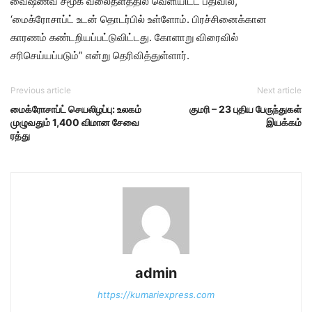
வைஷ்ணவ் சமூக வலைதளத்தில் வெளியிட்ட பதிவில்,
‘மைக்ரோசாப்ட் உடன் தொடர்பில் உள்ளோம். பிரச்சினைக்கான
காரணம் கண்டறியப்பட்டுவிட்டது. கோளாறு விரைவில்
சரிசெய்யப்படும்” என்று தெரிவித்துள்ளார்.
Previous article
Next article
மைக்ரோசாப்ட் செயலிழப்பு: உலகம்
குமரி – 23 புதிய பேருந்துகள்
முழுவதும் 1,400 விமான சேவை
இயக்கம்
ரத்து
admin
https://kumariexpress.com