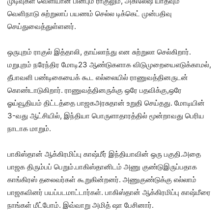
முடிவுகள் வெளியான பின்பும் ராகுலும், அகிலேஷ் யாதவும்
வெளிநாடு சுற்றுலாப் பயணம் செல்ல டிக்கெட் முன்பதிவு
செய்துவைத்துள்ளனர்.
ஒருபுறம் ராகுல் இத்தாலி, தாய்லாந்து என சுற்றுலா செல்கிறார்.
மறுபுறம் நரேந்திர மோடி23 ஆண்டுகளாக விடுமுறையைஎடுக்காமல்,
தீபாவளி பண்டிகையைக் கூட எல்லையில் ராணுவத்தினருடன்
கொண்டாடுகிறார். ராணுவத்தினருக்கு ஒரே பதவிக்கு,ஒரே
ஓய்வூதியம் திட்டத்தை பாஜகஅரசுதான் உறுதி செய்தது. மோடியின்
3-வது ஆட்சியில், இந்தியா பொருளாதாரத்தில் மூன்றாவது பெரிய
நாடாக மாறும்.
பாகிஸ்தான் ஆக்கிரமிப்பு காஷ்மீர் இந்தியாவின் ஒரு பகுதி.அதை
பாஜக திரும்பப் பெறும்.பாகிஸ்தானிடம் அணு குண்டுஇருப்பதாக
காங்கிரஸ் தலைவர்கள் கூறுகின்றனர். அணுகுண்டுக்கு எல்லாம்
பாஜகவினர் பயப்படமாட்டார்கள். பாகிஸ்தான் ஆக்கிரமிப்பு காஷ்மீரை
நாங்கள் மீட்போம். இவ்வாறு அமித் ஷா பேசினார்.