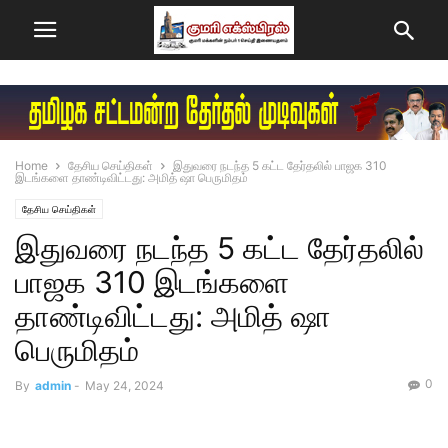
Home
தேசிய செய்திகள்
இதுவரை நடந்த 5 கட்ட தேர்தலில் பாஜக 310
இடங்களை தாண்டிவிட்டது: அமித் ஷா பெருமிதம்
தேசிய செய்திகள்
இதுவரை நடந்த 5 கட்ட தேர்தலில்
பாஜக 310 இடங்களை
தாண்டிவிட்டது: அமித் ஷா
பெருமிதம்
0
By
admin
-
May 24, 2024