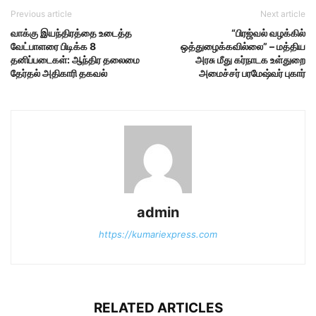
Previous article
Next article
வாக்கு இயந்திரத்தை உடைத்த
“பிரஜ்வல் வழக்கில்
வேட்பாளரை பிடிக்க 8
ஒத்துழைக்கவில்லை” – மத்திய
தனிப்படைகள்: ஆந்திர தலைமை
அரசு மீது க‌ர்நாடக உள்துறை
தேர்தல் அதிகாரி தகவல்
அமைச்சர் பரமேஷ்வர் புகார்
admin
https://kumariexpress.com
RELATED ARTICLES