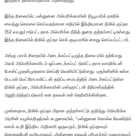
இந்தியா தீவிரவாதியாக அறிவித்தது.
இந்த நிலையில், பன்னுனை அமெரிக்காவின் நியூயார்க் நகரில்
வைத்து கொலை செய்வதற்கான சதியில் இந்தியரான நிகில் குப்தா
(52 வயது) ஈடுபட்டதாக அமெரிக்க நீதித் துறை குற்றம்சாட்டிஉள்ளது.
இந்த நிலையில் நிகில் குப்தா செக் குடியரசில் கைது செய்யப்பட்டார்.
அங்கு பராக் சிறையில் அடைக்கப்பட்டிருந்த நிலை யில் தற்போது
அவர் அமெரிக்காவிடம் ஒப்படைக்கப்பட் டுவிட்டதாக வாஷிங்டன்
போஸ்ட்முதன்முதலாக செய்தி வெளியிட்டுள்ளது. புரூக்ளினில் உள்ள
பெடரல் மெட்ரோபாலிட்டன் தடுப்பு மையத்தில் அடைக்கப்பட்டுள்ள
நிகில் குப்தா, அமெரிக்காவின் மன்ஹாட்டன் நீதிமன்றத்தில்
ஆஜர்படுத்தப்படுவார் என தகவல் கள் தெரிவிக்கின்றன.
முன்னதாக, நிகில் குப்தா மீதான குற்றச்சாட்டு குறித்து அமெரிக்க
அரசின் வழக்கறிஞர்கள் கூறுகையில், “பன்னுனை கொல்ல வேண்டும்
எனக் கூறி இந்திய அதிகாரி ஒருவரும், நிகில் குப்தாவும்
தொலைபேசி வழியாகவும், மின்னணு தகவல் பரிமாற்றம் மூலமாகவும்