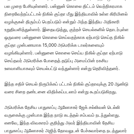
பல முறை பேசியுள்ளனர். பன்னுன் கொலை திட்டம் வெற்றிகரமாக
நிறைவேற்றப்பட்டால் நிகில் குப்தா மீது இந்தியாவில் உள்ள கிரிமினல்
வழக்குகள் திரும்பப் பெறப்படும் என்றும் அந்த இந்திய அதிகாரி
உறுதியளித்துள்ளார். இதையடுத்து, குற்றச் செயல்களில் தொடர்புள்ள
ஒருவரை பன்னுனை கொலை செய்வதற்காக ஏற்பாடு செய்த நிகில்
குப்தா முன்பணமாக 15,000 அமெரிக்க டாலர்களையும்
வழங்கியுள்ளார். பன்னுனை கொலை செய்ய நிகில் குப்தா ஏற்பாடு
செய்தவர் அமெரிக்க போதைத் தடுப்பு அமைப்பின் ரகசிய
உளவாளியாகவும் செயல்பட்டு வந்துள்ளார் என்று தெரிவித்தனர்.
இந்த சதிச் செயல் நிரூபிக்கப் பட்டால் நிகில் குப்தாவுக்கு 20 ஆண்டு
வரை சிறை தண்டனை விதிக்கப்படலாம் என்று கூறப்படுகிறது.
அமெரிக்க தேசிய பாதுகாப்பு ஆலோசகர் ஜேக் சல்லிவன் டெல்லி
வருகைக்கு முன்பாக இந்த நாடு கடத்தல் சம்பவம் நடந்துள்ளது.
எனவே, இந்த விவகாரம் குறித்து அவர் இந்தியாவின் தேசிய
பாதுகாப்பு ஆலோசகர் அஜித் தோவலுடன் பேச்சுவார்தை நடத்துவார்