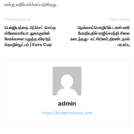
என்று எதிர்பார்க்கப்படுகிறது.
Previous article
Next article
பெல்ஜியத்தை அப்செட் செய்த
ஆரல்வாய்மொழியில் டாரஸ் லாரி
ஸ்லோவாகியா: லுகாகுவின்
மோதியதில் ராஜீவ்காந்தி சிலை
கோல்களை மறுத்த விஏஆர்
உடைந்தது- கட்சியினர் திரண்டதால்
தொழில்நுட்பம் | Euro Cup
பரபரப்பு
admin
https://kumariexpress.com