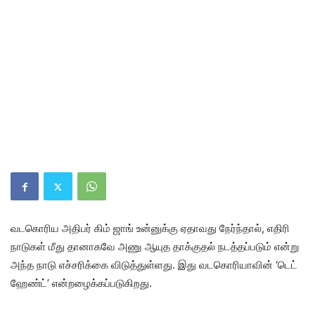
வட​கொரிய அதிபர் கிம் ஜாங் உன்னுக்கு ஏதாவது நேர்ந்தால், எதிரி
நாடு​கள் மீது தானாகவே அணு ஆயுத தாக்​குதல் நடத்​தப்​படும் என்று
அந்த நாடு எச்​சரிக்கை விடுத்​துள்​ளது. இது வடகொரி​யா​வின் ‘டெட்
ஹேண்ட்’ என்​றழைக்​கப்​படு​கிறது.