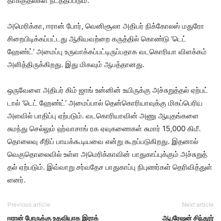
தாக்​குதல்​கள் நடத்​தப்​படும்.
அமெரிக்​கா, ஈரான் போர், வெனிசூலா அதிபர் நிக்​கோலஸ் மதுரோ
சிறைபிடிக்​கப்​பட்​டது ஆகிய​வற்றை கருத்​தில் கொண்டு ‘டெட்
ஹேண்ட்’ அமைப்பு உரு​வாக்​கப்​பட்​டிருப்​ப​தாக வடகொரியா விளக்​கம்
அளித்​திருக்​கிறது. இது மிக​வும் ஆபத்தானது.
ஒரு​வேளை அதிபர் கிம் ஜாங் உன்​னின் உயிருக்கு அச்​சுறுத்​தல் ஏற்​பட்​
டால் ‘டெட் ஹேண்ட்’ அமைப்​பால் தென்​கொரி​யா​வுக்கு மிகப்​பெரிய
அளவில் பாதிப்பு ஏற்​படும். வடகொரி​யா​வின் அணு ஆயுதங்​களை
சுமந்து செல்​லும் ஹ்வா​சாங் ரக ஏவு​கணை​கள் சுமார் 15,000 கிமீ.
தொலைவு சீறிப் பாயக்​கூடியவை என்று கூறப்​படு​கிறது. இதனால்
வெகுதொலை​வில் உள்ள அமெரிக்​கா​வின் பாது​காப்​புக்​கும் அச்​சுறுத்​
தல் ஏற்​படும். இவ்​வாறு சர்​வ​தேச பாது​காப்​பு நிபுணர்​கள்​ தெரி​வித்​துள்​
ளனர்​.
Previous article
Next article
ஈரான் போருக்கு உதவியாக இராக்
ஆபரேஷன் சிந்தூர்