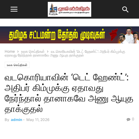
Home
உலக செய்திகள்
வடகொரியாவின் ‘டெட் ஹேண்ட்’: அதிபர் கிம்முக்கு
ஏதாவது நேர்ந்தால் தானாகவே அணு ஆயுத தாக்குதல்
உலக செய்திகள்
வடகொரியாவின் ‘டெட் ஹேண்ட்’:
அதிபர் கிம்முக்கு ஏதாவது
நேர்ந்தால் தானாகவே அணு ஆயுத
தாக்குதல்
0
By
admin
-
May 11, 2026