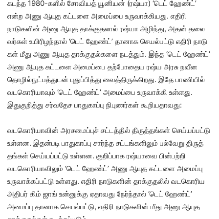
கடந்த 1980-களில் சோவி​யத் யூனியன் (ரஷ்​யா) ‘டெட் ஹேண்ட்’
என்ற அணு ஆயுத கட்​டளை அமைப்பை உரு​வாக்​கியது. எதிரி
நாடுகளின் அணு ஆயுத தாக்​குதலால் ரஷ்யா அழிந்​து, அதன் தலை​
வர்​கள் உயி​ரிழந்​தால் ‘டெட் ஹேண்ட்’ தானாக செயல்​பட்டு எதிரி நாடு​
கள் மீது அணு ஆயுத தாக்​குதல்​களை நடத்​தும். இந்த ‘டெட் ஹேண்ட்’
அணு ஆயுத கட்​டளை அமைப்பை தற்​போதைய ரஷ்ய அரசு நவீன
தொழில்​நுட்​பத்​துடன் புதுப்​பித்து வைத்​திருக்​கிறது. இதே பாணி​யில்
வடகொரி​யா​வும் ‘டெட் ஹேண்ட்’ அமைப்பை உரு​வாக்கி உள்​ளது.
இதுகுறித்து சர்​வ​தேச பாது​காப்பு நிபுணர்​கள் கூறிய​தாவது:
வடகொரி​யா​வின் அரசமைப்​புச் சட்​டத்​தில் திருத்​தங்​கள் செய்​யப்​பட்டு
உள்​ளன. இதன்​படி பாது​காப்பு சார்ந்த சட்​டங்​களி​லும் பல்​வேறு திருத்​
தங்​கள் செய்​யப்​பட்டு உள்​ளன. குறிப்​பாக ரஷ்​யாவை பின்​பற்றி
வடகொரி​யாவிலும் ‘டெட் ஹேண்ட்’ அணு ஆயுத கட்​டளை அமைப்பு
உரு​வாக்​கப்​பட்டு உள்​ளது. எதிரி நாடு​களின் தாக்​குதலில் வடகொரிய
அதிபர் கிம் ஜாங் உன்னுக்கு ஏதாவது நேர்ந்தால் ‘டெட் ஹேண்ட்’
அமைப்பு தானாக செயல்​பட்டு, எதிரி நாடு​களின் மீது அணு ஆயுத