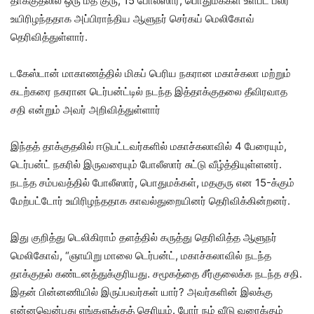
தாக்குதலில் ஒரு மத குரு, 15 போலீஸார், பொதுமக்கள் உள்பட பலர்
உயிரிழந்ததாக அப்பிராந்திய ஆளுநர் செர்கய் மெலிகோவ்
தெரிவித்துள்ளார்.
டகேஸ்டான் மாகாணத்தில் மிகப் பெரிய நகரான மகாச்கலா மற்றும்
கடற்கரை நகரான டெர்பன்ட்டில் நடந்த இத்தாக்குதலை தீவிரவாத
சதி என்றும் அவர் அறிவித்துள்ளார்
இந்தத் தாக்குதலில் ஈடுபட்டவர்களில் மகாச்கலாவில் 4 பேரையும்,
டெர்பன்ட் நகரில் இருவரையும் போலீஸார் சுட்டு வீழ்த்தியுள்ளனர்.
நடந்த சம்பவத்தில் போலீஸார், பொதுமக்கள், மதகுரு என 15-க்கும்
மேற்பட்டோர் உயிரிழந்ததாக காவல்துறையினர் தெரிவிக்கின்றனர்.
இது குறித்து டெலிகிராம் தளத்தில் கருத்து தெரிவித்த ஆளுநர்
மெலிகோவ், “ஞாயிறு மாலை டெர்பன்ட், மகாச்கலாவில் நடந்த
தாக்குதல் கண்டனத்துக்குரியது. சமூகத்தை சீர்குலைக்க நடந்த சதி.
இதன் பின்னணியில் இருப்பவர்கள் யார்? அவர்களின் இலக்கு
என்னவென்பது எங்களுக்குத் தெரியும். போர் நம் வீடு வரைக்கும்