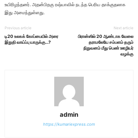
உயிரிழந்தனர். அதன்பிறகு ரஷ்யாவில் நடந்த பெரிய தாக்குதலாக
இது அமைந்துள்ளது.
Previous article
Next article
டி20 உலகக் கோப்பையில் அரை
பிரான்ஸில் 20 ஆண்டாக வேலை
இறுதி வாய்ப்பு யாருக்கு…?
தராமலேயே சம்பளம் தரும்
நிறுவனம் மீது பெண் ஊழியர்
வழக்கு
admin
https://kumariexpress.com