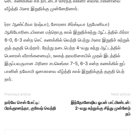
செட் கணக்​கில் சக நாட்​டைச் சேர்ந்த எலினா ஸ்விடோலினாவை
வீழ்த்தி அரை இறு​திக்கு முன்​னேறி​னார்.
ர்ரா ஆண்ட்​ரீவா (ரஷ்​யா), சோரனா சிர்​ஸ்​டியா (ரு​மேனி​யா)
ஆகியோரிடையி​லான மற்​றொரு கால் இறு​திச்​சுற்று ஆட்​டத்​தில் மிர்ரா
6-0, 6-3 என்ற செட் கணக்​கில் வெற்றி பெற்று அரை இறு​திச் சுற்​றுக்​
குத் தகுதி பெற்​றார். நேற்று நடை​பெற்ற 4-வது சுற்று ஆட்டத்​தில்
பெலாரஸ் வீராங்​க​னை​யும், உலகத் தரவரிசை​யில் முதல் இடத்​தில்
இருப்​பவரு​மான அரினா சபலெங்கா 7-5, 6-3 என்ற கணக்​கில் ஜப்​
பானின் நவோமி ஒசா​காவை வீழ்த்தி கால் இறுதிக்குத் தகுதி பெற்​
றார்.
Previous article
Next article
நார்வே செஸ் போட்டி:
இந்தோனேஷிய ஓபன் பாட்மிண்டன்:
பிரக்ஞானந்தா, குகேஷ் வெற்றி
2-வது சுற்​றுக்கு சிந்து முன்னேற்​
றம்