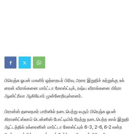
பிரெஞ்சு ஓபன் மகளிர் ஒற்​றையர் பிரிவு அரை இறு​திச் சுற்றுக்கு உக்​
ரைன் வீராங்​கனை மார்ட்டா கோஸ்ட்யுக், ரஷ்ய வீராங்​கனை மிர்ரா
ஆண்ட்ரீவா ஆகியோர் முன்​னேறி​யுள்​ளனர்.
பிரான்ஸ் தலைநகர் பாரிஸில் நடை​பெற்று வரும் பிரெஞ்சு ஓபன்
கிராண்ட்​ஸ்​லாம் டென்​னிஸ் போட்​டி​யில் நேற்று நடை​பெற்ற கால் இறுதி
ஆட்​டத்​தில் உக்​ரைனின் மார்ட்டா கோஸ்ட்​யுக் 6-3, 2-6, 6-2 என்ற