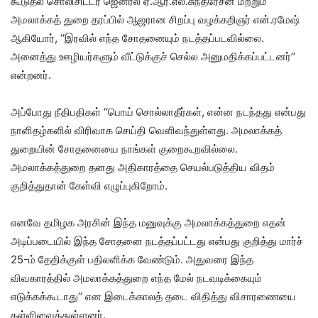
கூடுதல் சொலிசிட்டர் ஜெனரல் ஏ.ஆர்.எல்.சுந்தரேசன் மற்றும்
அமலாக்கத் துறை தரப்பில் ஆஜரான சிறப்பு வழக்கறிஞர் என்.ரமேஷ்
ஆகியோர், ‘‘இரவில் எந்த சோதனையும் நடத்தப்படவில்லை.
அனைத்து ஊழியர்களும் வீட்டுக்குச் செல்ல அனுமதிக்கப்பட்டனர்’’
என்றனர்.
அப்போது நீதிபதிகள் ‘‘பொய் சொல்லாதீர்கள், என்ன நடந்தது என்பது
நாளிதழ்களில் விரிவாக செய்தி வெளிவந்துள்ளது. அமலாக்கத்
துறையின் சோதனையை நாங்கள் குறைகூறவில்லை.
அமலாக்கத்துறை தனது அதிகாரத்தை செயல்படுத்திய விதம்
குறித்துதான் கேள்வி எழுப்புகிறோம்.
எனவே தமிழக அரசின் இந்த மனுவுக்கு அமலாக்கத்துறை எதன்
அடிப்படையில் இந்த சோதனை நடத்தப்பட்டது என்பது குறித்து மார்ச்
25-ம் தேதிக்குள் பதிலளிக்க வேண்டும். அதுவரை இந்த
விவகாரத்தில் அமலாக்கத்துறை எந்த மேல் நடவடிக்கையும்
எடுக்கக்கூடாது’’ என இடைக்காலத் தடை விதித்து விசாரணையை
தள்ளிவைத்துள்ளனர்.