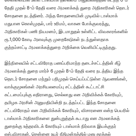
தேதி முதல் 8-ம் தேதி வரை அமலாக்கத் துறை அதிகாரிகள் தொடர்
சோதனை நடத்தினர். அந்த சோதனையின் முடிவில் டாஸ்மாக்
மதுபான கொள்முதல், பார் உரிமம், வாகன போக்குவரத்து,
அதிகாரிகள் பணி நியமனம், இடமாறுதல் உள்ளிட்ட விவகாரங்களில்
ரூ.1,000 கோடி அளவுக்கு முறைகேடுகள் நடந்துள்ளதாக
குற்றம்சாட்டி அமலாக்கத்துறை அறிக்கை வெளியிட்டிருந்தது.
இந்நிலையில் சட்டவிரோத பணப்பரிமாற்ற தடைச்சட்டத்தின் கீழ்
அமலாக்கத் துறை மார்ச் 6 முதல் 8-ம் தேதி வரை நடத்திய இந்த
தொடர் சோதனை மற்றும் பறிமுதல் செய்யப்பட்டுள்ள ஆவணங்கள்,
வாக்குமூலங்கள் அரசியலமைப்பு சட்டத்தின் கூட்டாட்சி
கட்டமைப்புக்கு எதிரானது, செல்லாது என அறிவிக்கக் கோரியும்,
தமிழக அரசின் அனுமதியின்றி நடத்தப்பட்ட இந்த சோதனை
சட்டவிரோதம் என அறிவிக்கக் கோரியும், விசாரணை என்ற பெயரில்
டாஸ்மாக் அதிகாரிகளை துன்புறுத்தக் கூடாது என அமலாக்கத்
துறைக்கு உத்தரவிடக் கோரியும் டாஸ்மாக் நிர்வாக இயக்குநர்
எஸ்.விசாகன், சென்னை உயர் நீதிமன்றத்தில் மனு தாக்கல்