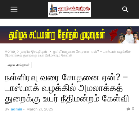
Home
மாநில செய்திகள்
நள்ளிரவு வரை சோதனை ஏன்? – டாஸ்மாக் வழக்கில்
அமலாக்கத் துறைக்கு உயர் நீதிமன்றம் கேள்வி
மாநில செய்திகள்
நள்ளிரவு வரை சோதனை ஏன்? –
டாஸ்மாக் வழக்கில் அமலாக்கத்
துறைக்கு உயர் நீதிமன்றம் கேள்வி
0
By
admin
-
March 21, 2025