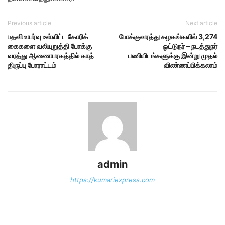
Previous article
Next article
ப​தவி உயர்வு உள்​ளிட்ட கோரிக்​
போக்குவரத்து கழகங்களில் 3,274
கைகளை வலி​யுறுத்தி போக்​கு​
ஓட்டுநர் – நடத்துநர்
வரத்து ஆணை​யரகத்​தில் காத்​
பணியிடங்களுக்கு இன்று முதல்
திருப்பு போ​ராட்​டம்
விண்ணப்பிக்கலாம்
admin
https://kumariexpress.com