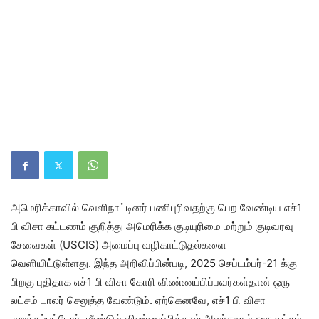
அமெரிக்காவில் வெளிநாட்டினர் பணிபுரிவதற்கு பெற வேண்டிய எச்1
பி விசா கட்டணம் குறித்து அமெரிக்க குடியுரிமை மற்றும் குடிவரவு
சேவைகள் (USCIS) அமைப்பு வழிகாட்டுதல்களை
வெளியிட்டுள்ளது. இந்த அறிவிப்பின்படி, 2025 செப்டம்பர்-21 க்கு
பிறகு புதிதாக எச்1 பி விசா கோரி விண்ணப்பிப்பவர்கள்தான் ஒரு
லட்சம் டாலர் செலுத்த வேண்டும். ஏற்கெனவே, எச்1 பி விசா
மறுக்கப்பட்டோர், மீண்டும் விண்ணப்பித்தால் அவர்களும் ஒரு லட்சம்