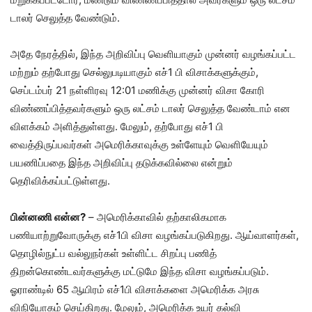
டாலர் செலுத்த வேண்டும்.
அதே நேரத்தில், இந்த அறிவிப்பு வெளியாகும் முன்னர் வழங்கப்பட்ட
மற்றும் தற்போது செல்லுபடியாகும் எச்1 பி விசாக்களுக்கும்,
செப்டம்பர் 21 நள்ளிரவு 12:01 மணிக்கு முன்னர் விசா கோரி
விண்ணப்பித்தவர்களும் ஒரு லட்சம் டாலர் செலுத்த வேண்டாம் என
விளக்கம் அளித்துள்ளது. மேலும், தற்போது எச்1 பி
வைத்திருப்பவர்கள் அமெரிக்காவுக்கு உள்ளேயும் வெளியேயும்
பயணிப்பதை இந்த அறிவிப்பு தடுக்கவில்லை என்றும்
தெரிவிக்கப்பட்டுள்ளது.
பின்னணி என்ன?
– அமெரிக்காவில் தற்காலிகமாக
பணியாற்றுவோருக்கு எச்1பி விசா வழங்கப்படுகிறது. ஆய்வாளர்கள்,
தொழில்நுட்ப வல்லுநர்கள் உள்ளிட்ட சிறப்பு பணித்
திறன்கொண்டவர்களுக்கு மட்டுமே இந்த விசா வழங்கப்படும்.
ஓராண்டில் 65 ஆயிரம் எச்1பி விசாக்களை அமெரிக்க அரசு
விநியோகம் செய்கிறது. மேலும், அமெரிக்க உயர் கல்வி