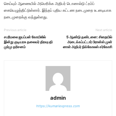
செய்யும் ஆணையில் அமெரிக்க அதிபர் டொனால்டு ட்ரம்ப்
கையெழுத்திட்டுள்ளார். இந்தப் புதிய கட்டண நடைமுறை உடனடியாக
நடைமுறைக்கு வந்துள்ளது.
Previous article
Next article
சபரிமலை ஐயப்பன் கோயிலில்
5 ஆண்டு தண்​டனை: சிறையில்
இன்று குடியரசு தலைவர் திரவுபதி
அடைக்கப்பட்டார் பிரான்ஸ் முன்​
முர்மு தரிசனம்
னாள் அதிபர் நிக்​கோலஸ் சர்​கோசி
admin
https://kumariexpress.com