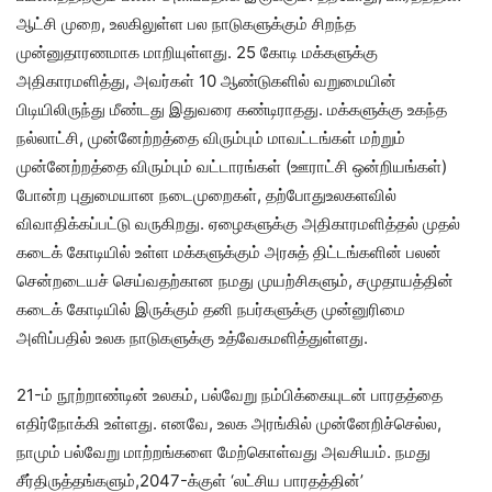
ஆட்சி முறை, உலகிலுள்ள பல நாடுகளுக்கும் சிறந்த
முன்னுதாரணமாக மாறியுள்ளது. 25 கோடி மக்களுக்கு
அதிகாரமளித்து, அவர்கள் 10 ஆண்டுகளில் வறுமையின்
பிடியிலிருந்து மீண்டது இதுவரை கண்டிராதது. மக்களுக்கு உகந்த
நல்லாட்சி, முன்னேற்றத்தை விரும்பும் மாவட்டங்கள் மற்றும்
முன்னேற்றத்தை விரும்பும் வட்டாரங்கள் (ஊராட்சி ஒன்றியங்கள்)
போன்ற புதுமையான நடைமுறைகள், தற்போதுஉலகளவில்
விவாதிக்கப்பட்டு வருகிறது. ஏழைகளுக்கு அதிகாரமளித்தல் முதல்
கடைக் கோடியில் உள்ள மக்களுக்கும் அரசுத் திட்டங்களின் பலன்
சென்றடையச் செய்வதற்கான நமது முயற்சிகளும், சமுதாயத்தின்
கடைக் கோடியில் இருக்கும் தனி நபர்களுக்கு முன்னுரிமை
அளிப்பதில் உலக நாடுகளுக்கு உத்வேகமளித்துள்ளது.
21-ம் நூற்றாண்டின் உலகம், பல்வேறு நம்பிக்கையுடன் பாரதத்தை
எதிர்நோக்கி உள்ளது. எனவே, உலக அரங்கில் முன்னேறிச்செல்ல,
நாமும் பல்வேறு மாற்றங்களை மேற்கொள்வது அவசியம். நமது
சீர்திருத்தங்களும்,2047-க்குள் ‘லட்சிய பாரதத்தின்’