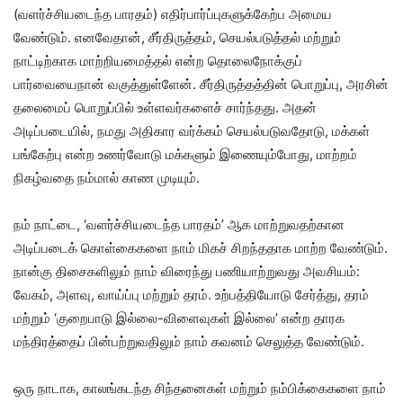
(வளர்ச்சியடைந்த பாரதம்) எதிர்பார்ப்புகளுக்கேற்ப அமைய
வேண்டும். எனவேதான், சீர்திருத்தம், செயல்படுத்தல் மற்றும்
நாட்டிற்காக மாற்றியமைத்தல் என்ற தொலைநோக்குப்
பார்வையைநான் வகுத்துள்ளேன். சீர்திருத்தத்தின் பொறுப்பு, அரசின்
தலைமைப் பொறுப்பில் உள்ளவர்களைச் சார்ந்தது. அதன்
அடிப்படையில், நமது அதிகார வர்க்கம் செயல்படுவதோடு, மக்கள்
பங்கேற்பு என்ற உணர்வோடு மக்களும் இணையும்போது, மாற்றம்
நிகழ்வதை நம்மால் காண முடியும்.
நம் நாட்டை, ‘வளர்ச்சியடைந்த பாரதம்’ ஆக மாற்றுவதற்கான
அடிப்படைக் கொள்கைகளை நாம் மிகச் சிறந்ததாக மாற்ற வேண்டும்.
நான்கு திசைகளிலும் நாம் விரைந்து பணியாற்றுவது அவசியம்:
வேகம், அளவு, வாய்ப்பு மற்றும் தரம். உற்பத்தியோடு சேர்த்து, தரம்
மற்றும் ‘குறைபாடு இல்லை-விளைவுகள் இல்லை’ என்ற தாரக
மந்திரத்தைப் பின்பற்றுவதிலும் நாம் கவனம் செலுத்த வேண்டும்.
ஒரு நாடாக, காலங்கடந்த சிந்தனைகள் மற்றும் நம்பிக்கைகளை நாம்