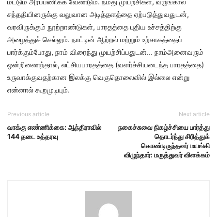
மட்டும் அர்ப்பணிக்க வேண்டும். நமது முயற்சிகள், வருங்கால
சந்ததியினருக்கு வலுவான அடித்தளத்தை ஏற்படுத்துவதுடன்,
வரவிருக்கும் நூற்றாண்டுகள், பாரதத்தை புதிய உச்சத்திற்கு
அழைத்துச் செல்லும். நாட்டின் ஆற்றல் மற்றும் உற்சாகத்தைப்
பார்க்கும்போது, நாம் விரைந்து முயற்சிப்பதுடன்… நாம்அனைவரும்
ஒன்றிணைந்தால், லட்சியபாரதத்தை (வளர்ச்சியடைந்த பாரதத்தை)
உருவாக்குவதற்கான இலக்கு வெகுதொலைவில் இல்லை என்று
என்னால் கூறமுடியும்.
Previous article
Next article
வாக்கு எண்ணிக்கை: ஆந்திராவில்
நகைச்சுவை நிகழ்ச்சியை பார்த்து
144 தடை உத்தரவு
தொடர்ந்து சிரித்துக்
கொண்டிருந்தவர் மயங்கி
விழுந்தார்: மருத்துவர் விளக்கம்