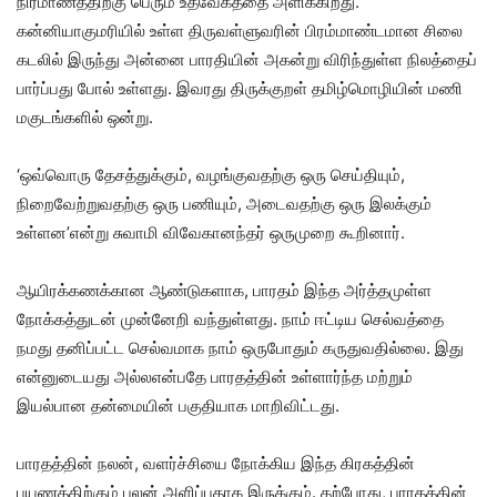
நிர்மாணத்திற்கு பெரும் உத்வேகத்தை அளிக்கிறது.
கன்னியாகுமரியில் உள்ள திருவள்ளுவரின் பிரம்மாண்டமான சிலை
கடலில் இருந்து அன்னை பாரதியின் அகன்று விரிந்துள்ள நிலத்தைப்
பார்ப்பது போல் உள்ளது. இவரது திருக்குறள் தமிழ்மொழியின் மணி
மகுடங்களில் ஒன்று.
‘ஒவ்வொரு தேசத்துக்கும், வழங்குவதற்கு ஒரு செய்தியும்,
நிறைவேற்றுவதற்கு ஒரு பணியும், அடைவதற்கு ஒரு இலக்கும்
உள்ளன’என்று சுவாமி விவேகானந்தர் ஒருமுறை கூறினார்.
ஆயிரக்கணக்கான ஆண்டுகளாக, பாரதம் இந்த அர்த்தமுள்ள
நோக்கத்துடன் முன்னேறி வந்துள்ளது. நாம் ஈட்டிய செல்வத்தை
நமது தனிப்பட்ட செல்வமாக நாம் ஒருபோதும் கருதுவதில்லை. இது
என்னுடையது அல்லஎன்பதே பாரதத்தின் உள்ளார்ந்த மற்றும்
இயல்பான தன்மையின் பகுதியாக மாறிவிட்டது.
பாரதத்தின் நலன், வளர்ச்சியை நோக்கிய இந்த கிரகத்தின்
பயணத்திற்கும் பலன் அளிப்பதாக இருக்கும். தற்போது, பாரதத்தின்