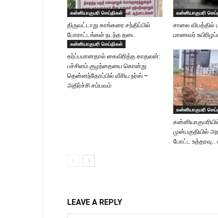
கன்னியாகுமரி செய்திகள்
கன்னியாகுமரி செய்
திருவட்டாறு காங்கரை சந்திப்பில்
சாலை விபத்தில் 
போராட்டங்கள் நடந்த தடை
மாணவர் உயிரிழப்ப
கன்னியாகுமரி செய்திகள்
கர்ப்பமானதால் கைவிரித்த காதலன்:
பச்சிளம் குழந்தையை கொன்று
தென்னந்தோப்பில் வீசிய நர்ஸ் –
அதிர்ச்சி சம்பவம்
கன்னியாகுமரி செய்
கன்னியாகுமரியில்
முன்பகுதியில் அர
போட்ட உத்தரவு.. 
LEAVE A REPLY