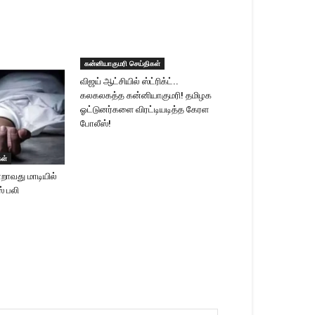
கன்னியாகுமரி செய்திகள்
விஜய் ஆட்சியில் ஸ்ட்ரிக்ட்..
கலகலகத்த கன்னியாகுமரி! தமிழக
ஓட்டுனர்களை விரட்டியடித்த கேரள
போலீஸ்!
கள்
றாவது மாடியில்
ஸ் பலி