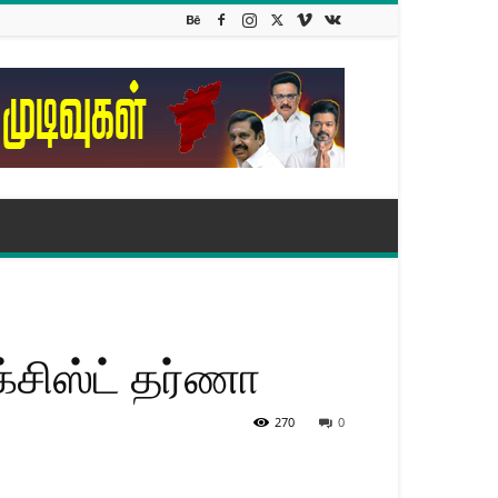
்சிஸ்ட் தர்ணா
270
0