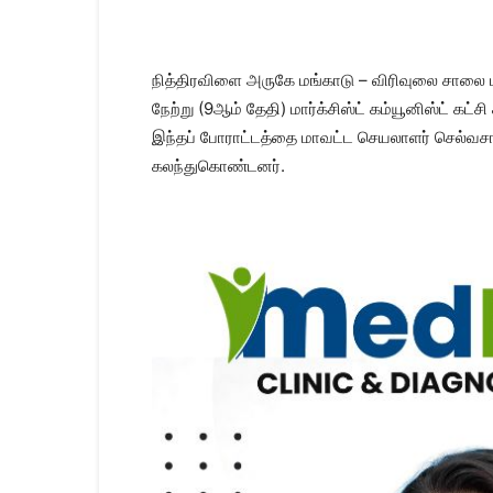
Kanyakumari
Today
News
|
நித்திரவிளை அருகே மங்காடு – விரிவுலை சாலை மற
Kumari
நேற்று (9ஆம் தேதி) மார்க்சிஸ்ட் கம்யூனிஸ்ட் 
News
இந்தப் போராட்டத்தை மாவட்ட செயலாளர் செல்வசாம
|
Kanyakumari
கலந்துகொண்டனர்.
News