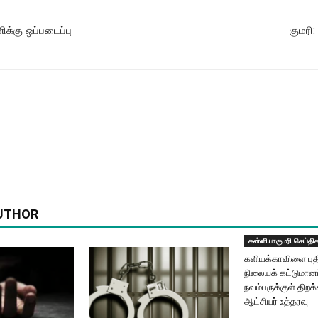
ணிக்கு ஒப்படைப்பு
குமரி:
UTHOR
கன்னியாகுமரி செய்தி
களியக்காவிளை புதி
நிலையக் கட்டுமான
நவம்பருக்குள் திறக
ஆட்சியர் உத்தரவு