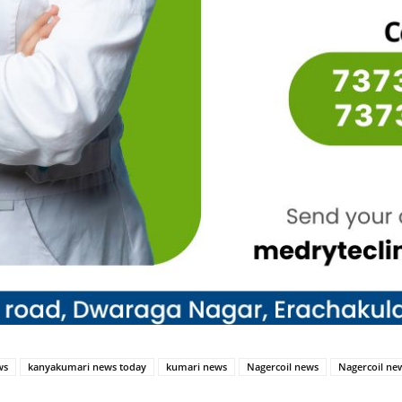
ws
kanyakumari news today
kumari news
Nagercoil news
Nagercoil ne