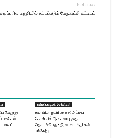
Next article
 சதுப்புநில பகுதியில் கட்டப்படும் பேருராட்சி கட்டிடம்
கள்
கன்னியாகுமரி செய்திகள்
ய பேருந்து
கன்னியாகுமரி பகவதி அம்மன்
ப் பணிகள்:
கோவிலில் ஆடி களப பூஜை
்க மாவட்ட
தொடங்கியது- திரளான பக்தர்கள்
பங்கேற்பு