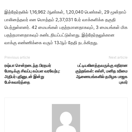
இத்தேர்தலில் 1,16,962 ஆண்கள், 1,20,040 பெண்கள், 29 மூன்றாம்
பாலினத்தவர் என மொத்தம் 2,37,031 பேர் வாக்களிக்க தகுதி
பெற்றுள்ளனர். 42 மையங்கள் பதற்றமானதாகவும், 3 மையங்கள் மிக
பதற்றமானதாகவும் கண்டறியப்பட்டுள்ளது. இத்தேர்தலுக்கான
வாக்கு எண்ணிக்கை வரும் 13ஆம் தேதி நடக்கிறது.
Previous article
Next article
ரஷ்யா சென்றடைந்த பிரதமர்
பட்டியலினத்தவருக்கு எதிரான
மோடிக்கு சிவப்பு கம்பள வரவேற்பு:
குற்றங்கள்: எஸ்சி, மனித உரிமை
அதிபர் புதினுடன் இன்று
ஆணையங்களில் தமிழக பாஜக
பேச்சுவார்த்தை
புகார்