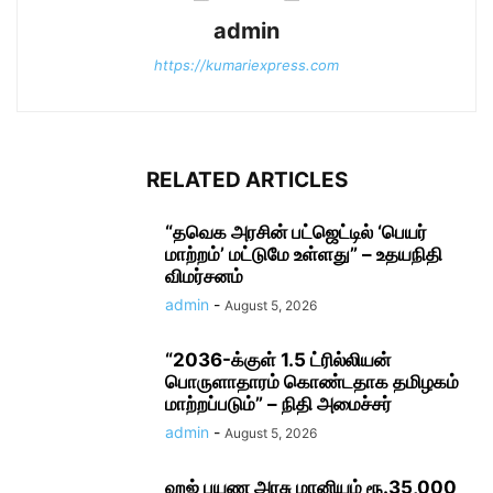
admin
https://kumariexpress.com
RELATED ARTICLES
“தவெக அரசின் பட்ஜெட்டில் ‘பெயர்
மாற்றம்’ மட்டுமே உள்ளது” – உதயநிதி
விமர்சனம்
admin
-
August 5, 2026
“2036-க்குள் 1.5 ட்ரில்லியன்
பொருளாதாரம் கொண்டதாக தமிழகம்
மாற்றப்படும்” – நிதி அமைச்சர்
admin
-
August 5, 2026
ஹஜ் பயண அரசு மானியம் ரூ.35,000