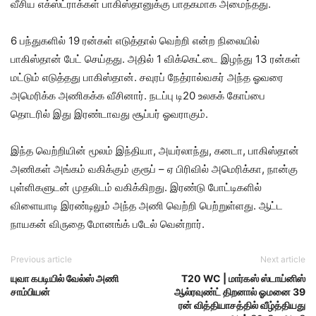
வீசிய எக்ஸ்ட்ராக்கள் பாகிஸ்தானுக்கு பாதகமாக அமைந்தது.
6 பந்துகளில் 19 ரன்கள் எடுத்தால் வெற்றி என்ற நிலையில்
பாகிஸ்தான் பேட் செய்தது. அதில் 1 விக்கெட்டை இழந்து 13 ரன்கள்
மட்டும் எடுத்தது பாகிஸ்தான். சவுரப் நேத்ரால்வகர் அந்த ஓவரை
அமெரிக்க அணிகக்க வீசினார். நடப்பு டி20 உலகக் கோப்பை
தொடரில் இது இரண்டாவது சூப்பர் ஓவராகும்.
இந்த வெற்றியின் மூலம் இந்தியா, அயர்லாந்து, கனடா, பாகிஸ்தான்
அணிகள் அங்கம் வகிக்கும் குரூப் – ஏ பிரிவில் அமெரிக்கா, நான்கு
புள்ளிகளுடன் முதலிடம் வகிக்கிறது. இரண்டு போட்டிகளில்
விளையாடி இரண்டிலும் அந்த அணி வெற்றி பெற்றுள்ளது. ஆட்ட
நாயகன் விருதை மோனங்க் படேல் வென்றார்.
Previous article
Next article
யுவா கபடியில் வேல்ஸ் அணி
T20 WC | மார்கஸ் ஸ்டாய்னிஸ்
சாம்பியன்
ஆல்ரவுண்ட் திறனால் ஓமனை 39
ரன் வித்தியாசத்தில் வீழ்த்தியது