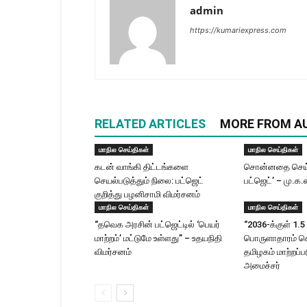
admin
https://kumariexpress.com
RELATED ARTICLES
MORE FROM A
மாநில செய்திகள்
மாநில செய்திகள்
கடன் வாங்கி திட்டங்களை
சொன்னதை செய்
செயல்படுத்தும் நிலை: பட்ஜெட்
பட்ஜெட்’ – மு.க.
குறித்து பழனிசாமி விமர்சனம்
மாநில செய்திகள்
மாநில செய்திகள்
“தவெக அரசின் பட்ஜெட்டில் ‘பெயர்
“2036-க்குள் 1.5 
மாற்றம்’ மட்டுமே உள்ளது” – உதயநிதி
பொருளாதாரம் 
விமர்சனம்
தமிழகம் மாற்றப்பட
அமைச்சர்