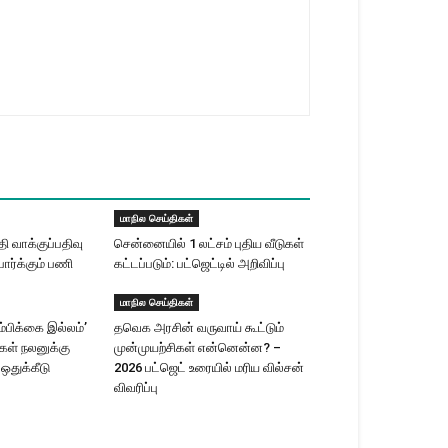
மாநில செய்திகள்
 வாக்குப்பதிவு
சென்னையில் 1 லட்சம் புதிய வீடுகள்
ார்க்கும் பணி
கட்டப்படும்: பட்ஜெட்டில் அறிவிப்பு
மாநில செய்திகள்
ம்பிக்கை இல்லம்’
தவெக அரசின் வருவாய் கூட்டும்
ிகள் நலனுக்கு
முன்முயற்சிகள் என்னென்ன? –
 ஒதுக்கீடு
2026 பட்ஜெட் உரையில் மரிய வில்சன்
விவரிப்பு