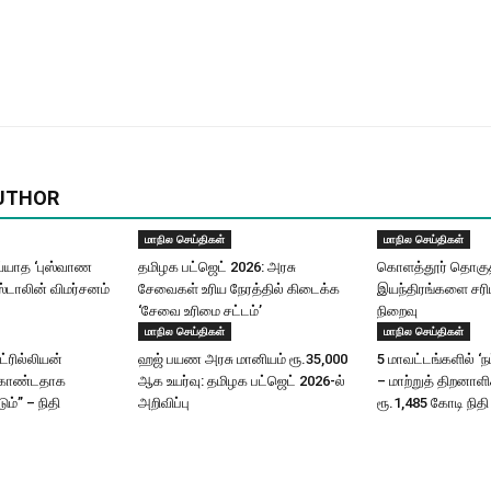
UTHOR
மாநில செய்திகள்
மாநில செய்திகள்
யாத ‘புஸ்வாண
தமிழக பட்ஜெட் 2026: அரசு
கொளத்தூர் தொகுதி
ஸ்டாலின் விமர்சனம்
சேவைகள் உரிய நேரத்தில் கிடைக்க
இயந்திரங்களை சரிப
‘சேவை உரிமை சட்டம்’
நிறைவு
மாநில செய்திகள்
மாநில செய்திகள்
ட்ரில்லியன்
ஹஜ் பயண அரசு மானியம் ரூ.35,000
5 மாவட்டங்களில் ‘ந
கொண்டதாக
ஆக உயர்வு: தமிழக பட்ஜெட் 2026-ல்
– மாற்றுத் திறனாள
ும்” – நிதி
அறிவிப்பு
ரூ.1,485 கோடி நிதி