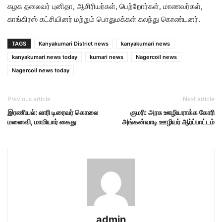
கழக தலைவர் புனிதா, ஆசிரியர்கள், பெற்றோர்கள், மாணவர்கள்,
காங்கிரஸ் கட்சியினர் மற்றும் பொதுமக்கள் கலந்து கொண்டனர்.
TAGS
Kanyakumari District news
kanyakumari news
kanyakumari news today
kumari news
Nagercoil news
Nagercoil news today
Previous article
Next article
இரணியல்: லாரி டிரைவர் கொலை
குமரி: அரசு ஊழியராக்க கோரி
மனைவி, மாமியார் கைது
அங்கன்வாடி ஊழியர் ஆர்ப்பாட்டம்
admin