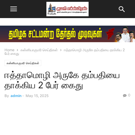
Home
கன்னியாகுமரி செய்திகள்
ஈத்தாமொழி அருகே தம்பதியை தாக்கிய 2
பேர் கைது
கன்னியாகுமரி செய்திகள்
ஈத்தாமொழி அருகே தம்பதியை
தாக்கிய 2 பேர் கைது
0
By
admin
-
May 15, 2025