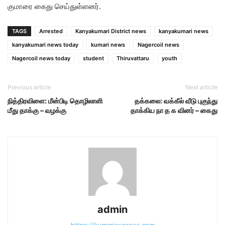
குமாரை கைது செய்துள்ளனர்.
TAGS
Arrested
Kanyakumari District news
kanyakumari news
kanyakumari news today
kumari news
Nagercoil news
Nagercoil news today
student
Thiruvattaru
youth
Previous article
Next article
நித்திரவிளை: மீன்பிடி தொழிலாளி
தக்கலை: வக்கீல் வீடு புகுந்து
மீது தாக்கு – வழக்கு
தாக்கிய நா த க வினர் – கைது
admin