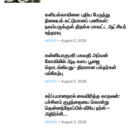
களியக்காவிளை புதிய பேருந்து
நிலையக் கட்டுமானப் பணிகள்:
நவம்பருக்குள் திறக்க மாவட்ட ஆட்சியர்
உத்தரவு
admin
-
August 5, 2026
கன்னியாகுமரி பகவதி அம்மன்
கோவிலில் ஆடி களப பூஜை
தொடங்கியது- திரளான பக்தர்கள்
பங்கேற்பு
admin
-
August 5, 2026
கர்ப்பமானதால் கைவிரித்த காதலன்:
பச்சிளம் குழந்தையை கொன்று
தென்னந்தோப்பில் வீசிய நர்ஸ் –
அதிர்ச்சி...
admin
-
August 3, 2026