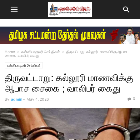
Home
கன்னியாகுமரி செய்திகள்
திருவட்டாறு: கல்லூரி மாணவிக்கு ஆபாச
சைகை ; வாலிபர் கைது
கன்னியாகுமரி செய்திகள்
திருவட்டாறு: கல்லூரி மாணவிக்கு
ஆபாச சைகை ; வாலிபர் கைது
0
By
admin
-
May 4, 2026