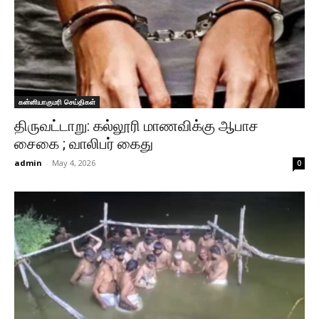
கன்னியாகுமரி செய்திகள்
திருவட்டாறு: கல்லூரி மாணவிக்கு ஆபாச
சைகை ; வாலிபர் கைது
admin
-
May 4, 2026
0