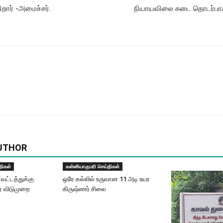
றார் -அமைச்சர்.
நியாயவிலை கடை தொடர்பாக 
UTHOR
திகள்
கன்னியாகுமரி செய்திகள்
வட்டத்துக்கு
ஒரே கல்லில் உருவான 11 அடி உயர
் விடுமுறை
கிருஷ்ணர் சிலை