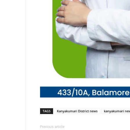
TAGS
Kanyakumari District news
kanyakumari ne
Previous article