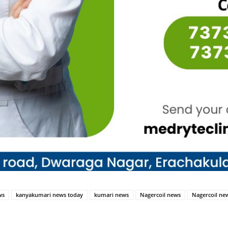
ws
kanyakumari news today
kumari news
Nagercoil news
Nagercoil ne