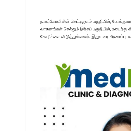
Kanyakumari
Today
News
|
நாகர்கோவிலின் செட்டிகுளம் பகுதியில், போக்குவரத
Kumari
வாகனங்கள் செல்லும் இந்தப் பகுதியில், உடைந்த
News
கோரிக்கை விடுத்துள்ளனர். இதுவரை சீரமைப்பு 
|
Kanyakumari
News