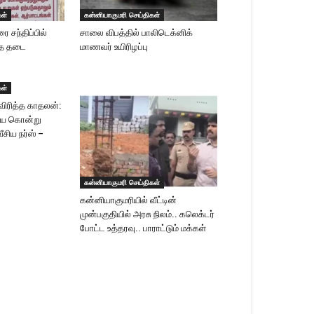
கள்
கன்னியாகுமரி செய்திகள்
ை சந்திப்பில்
சாலை விபத்தில் பாலிடெக்னிக்
்த தடை
மாணவர் உயிரிழப்பு
கள்
விரித்த காதலன்:
ையை கொன்று
சிய நர்ஸ் –
கன்னியாகுமரி செய்திகள்
கன்னியாகுமரியில் வீட்டின்
முன்பகுதியில் அரசு நிலம்.. கலெக்டர்
போட்ட உத்தரவு.. பாராட்டும் மக்கள்