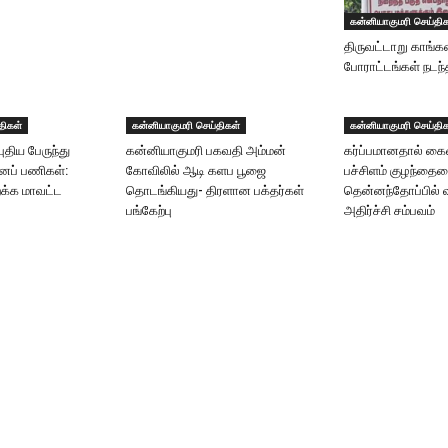
கன்னியாகுமரி செய்தி
திருவட்டாறு காங்கர
போராட்டங்கள் நடந
திகள்
கன்னியாகுமரி செய்திகள்
கன்னியாகுமரி செய்தி
திய பேருந்து
கன்னியாகுமரி பகவதி அம்மன்
கர்ப்பமானதால் கை
ானப் பணிகள்:
கோவிலில் ஆடி களப பூஜை
பச்சிளம் குழந்த
றக்க மாவட்ட
தொடங்கியது- திரளான பக்தர்கள்
தென்னந்தோப்பில் வீ
பங்கேற்பு
அதிர்ச்சி சம்பவம்