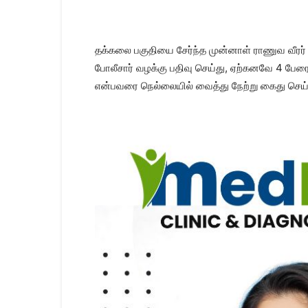
Kanyakumari
Today
News
|
தக்கலை பகுதியை சேர்ந்த முன்னாள் ராணுவ வீரர் ர
Kumari
போலீசார் வழக்கு பதிவு செய்து, ஏற்கனவே 4 பேரை
News
என்பவரை நெல்லையில் வைத்து நேற்று கைது செய்த
|
Kanyakumari
News