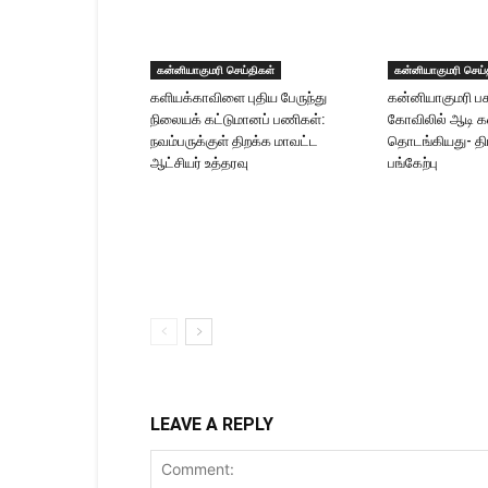
கன்னியாகுமரி செய்திகள்
கன்னியாகுமரி செய்
களியக்காவிளை புதிய பேருந்து
கன்னியாகுமரி ப
நிலையக் கட்டுமானப் பணிகள்:
கோவிலில் ஆடி 
நவம்பருக்குள் திறக்க மாவட்ட
தொடங்கியது- தி
ஆட்சியர் உத்தரவு
பங்கேற்பு
LEAVE A REPLY