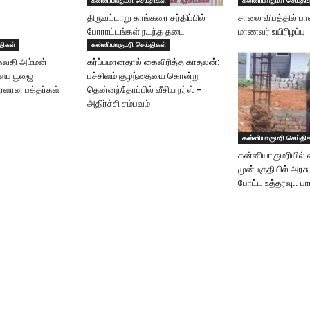
திருவட்டாறு காங்கரை சந்திப்பில்
சாலை விபத்தில் பா
போராட்டங்கள் நடந்த தடை
மாணவர் உயிரிழப்பு
திகள்
கன்னியாகுமரி செய்திகள்
கவதி அம்மன்
கர்ப்பமானதால் கைவிரித்த காதலன்:
களப பூஜை
பச்சிளம் குழந்தையை கொன்று
ரளான பக்தர்கள்
தென்னந்தோப்பில் வீசிய நர்ஸ் –
அதிர்ச்சி சம்பவம்
கன்னியாகுமரி செய்தி
கன்னியாகுமரியில் வ
முன்பகுதியில் அரசு
போட்ட உத்தரவு.. பார