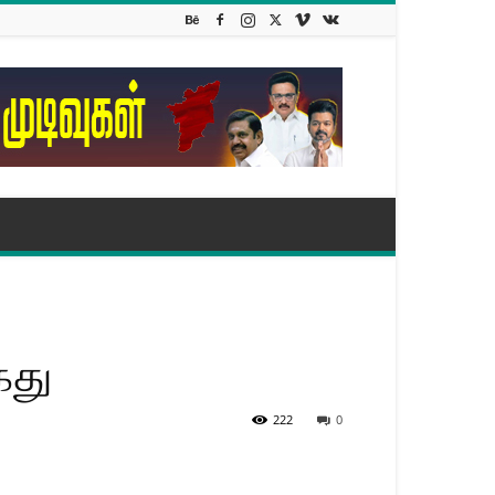
ைது
222
0