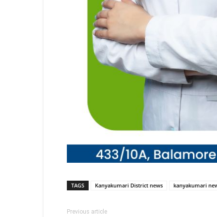
TAGS
Kanyakumari District news
kanyakumari ne
Previous article