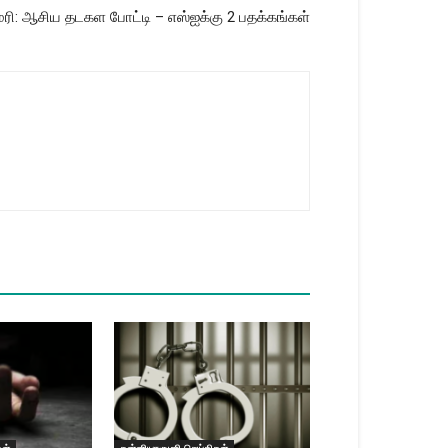
மரி: ஆசிய தடகள போட்டி – எஸ்ஐக்கு 2 பதக்கங்கள்
கள்
கன்னியாகுமரி செய்திகள்