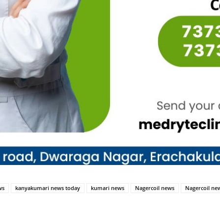
ws
kanyakumari news today
kumari news
Nagercoil news
Nagercoil ne