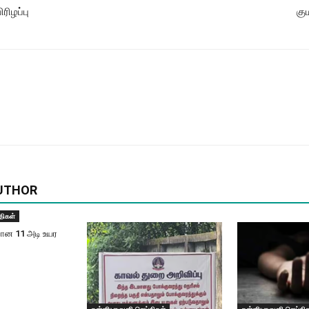
ரிழப்பு
கு
UTHOR
திகள்
வான 11 அடி உயர
கன்னியாகுமரி செய்திகள்
கன்னியாகுமரி செய்தி