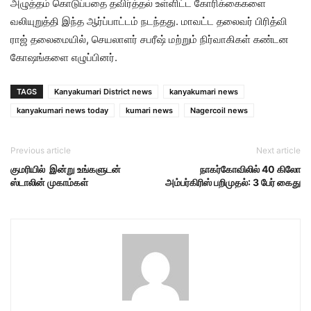
அழுத்தம் கொடுப்பதை தவிர்த்தல் உள்ளிட்ட கோரிக்கைகளை
வலியுறுத்தி இந்த ஆர்ப்பாட்டம் நடந்தது. மாவட்ட தலைவர் பிரித்வி
ராஜ் தலைமையில், செயலாளர் சபரீஷ் மற்றும் நிர்வாகிகள் கண்டன
கோஷங்களை எழுப்பினர்.
TAGS
Kanyakumari District news
kanyakumari news
kanyakumari news today
kumari news
Nagercoil news
Previous article
Next article
குமரியில் இன்று உங்களுடன்
நாகர்கோவிலில் 40 கிலோ
ஸ்டாலின் முகாம்கள்
அம்பர்கிரிஸ் பறிமுதல்: 3 பேர் கைது