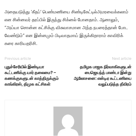
அதையடுத்து ‘கீதப்’ பெண்மணியை சிண்டிகேட்டில்அமரவைக்கலாம்
என சின்னவர் தரப்பில் இருந்து சிக்னல் போனதாம். ஆனாலும்,
“அய்யா சொன்ன கட்சிக்கு விசுவாசமான அந்த நபரைத்தான் போட
வேண்டும்” என இன்னமும் பிடிவாதமாய் இருக்கிறாராம் காவிரிக்
கரை காரியதரிசி.
Previous article
Next article
புதுச்சேரியில் இண்டியா
தமிழக பாஜக நிர்வாகிகளுடன்
கூட்டணிக்கு யார் தலைமை? –
பைஜெயந்த் பாண்டா இன்று
கணக்குகளுடன் காத்திருக்கும்
ஆலோசனை: என்டிஏ கூட்டணியை
காங்கிரஸ், திமுக கட்சிகள்
வலுப்படுத்த தீவிரம்