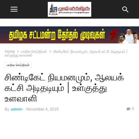
Home
மாநில செய்திகள்
சிண்டிகேட் நியமனமும், ஆலயக் கட்சி அடிதடியும் |
உள்குத்து உளவாளி
மாநில செய்திகள்
சிண்டிகேட் நியமனமும், ஆலயக்
கட்சி அடிதடியும் | உள்குத்து
உளவாளி
0
By
admin
-
November 4, 2025