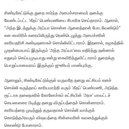
சிண்டிகேட்டுக்கு துறை சார்ந்த அமைச்சரானவர் தனக்கு
வேண்டப்பட்ட ‘கீதப்’ பெண்மணியை சிபாரிசு செய்தாராம். ஆனால்,
“அந்த இடத்துக்கு அய்யா சொன்ன ஆளைத்தான் போடவேண்டும்”
என காவிரிக் கரையிலிருந்து ரெண்டெழுத்து அமைச்சரின்
காரியதரிசி கண்டிஷனாகச் சொல்லிவிட்டாராம். இதனால், கழகத்தில்
முதன்மையாய் இருக்கும் ‘அந்த அய்யா’வை எதிர்த்து தன்னால்
எதுவும் செய்யமுடியாது என்று கைவிரித்துவிட்டாராம் துறைக்கு
பொறுப்பானவராய் இருக்கும் ஜுனியர் மாண்புமிகு.
ஆனாலும், சிண்டிகேட்டுக்குள் வருவதே தனது லட்சியம் எனச்
சொல்லி கருத்தாய் காரியமாற்றி வரும் ‘கீதப்’ பெண்மணி, அடுத்த
ரூட்டாக தலைநகரில் கோலோச்சும் கட்சியின் ‘அரச’ மாவட்டச்
செயலாளரை பிடித்து தனது விருப்பத்தைச் சொன்னாராம்.
காரியத்தை முடித்துத் தருவதாகச் சொல்லி வாக்குக்
கொடுத்தஅவரும் விஷயத்தை சின்னவரின் கவனத்துக்குக்
கொண்டு போனாராம்.