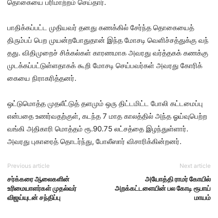
தொகையை பரி​மாற்​றம் செய்​தார்.
பாதிக்​கப்​பட்ட முதி​ய​வர் தனது கணக்​கில் சேர்ந்த தொகை​யைத்
திரும்​பப் பெற முயன்​ற​போது​தான் இந்த மோசடி வெளிச்​சத்​துக்கு வந்​
தது. விதி​முறைச் சிக்​கல்​கள் காரண​மாக அவரது வர்த்​தகக் கணக்கு
முடக்​கப்​பட்​டுள்​ள​தாகக் கூறி மோசடி செய்​பவர்​கள் அவரது கோரிக்​
கையை நிராகரித்​தனர்.
ஒட்​டுமொத்த முதலீட்​டுத் தளமும் ஒரு திட்​ட​மிட்ட போலி கட்டமைப்பு
என்​பதை உணர்​வதற்​குள், கடந்த 7 மாத காலத்​தில் அந்த ஓய்​வு​பெற்ற
வங்கி அதி​காரி மொத்​தம் ரூ.90.75 லட்​சத்தை இழந்​துள்​ளார்.
அவரது புகாரைத் தொடர்ந்​து, போலீ​ஸார் விசாரிக்கின்றனர்.
Previous article
Next article
சர்க்கரை ஆலைகளின்
அயோத்தி ராமர் கோயில்
உரிமையாளர்கள் முதல்வர்
அறக்கட்டளையின் பல கோடி ரூபாய்
விஜய்யுடன் சந்திப்பு
மாயம்