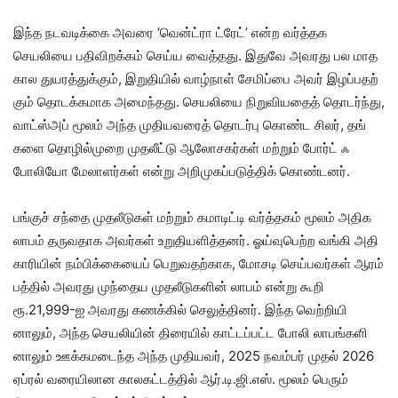
இந்த நடவடிக்கை அவரை ‘வென்ட்ரா ட்ரேட்’ என்ற வர்த்தக
செயலியை பதி​விறக்​கம் செய்ய வைத்​தது. இதுவே அவரது பல மாத
கால துயரத்​துக்​கும், இறு​தி​யில் வாழ்​நாள் சேமிப்பை அவர் இழப்​ப​தற்​
கும் தொடக்​க​மாக அமைந்​தது. செயலியை நிறுவியதைத் தொடர்ந்​து,
வாட்​ஸ்​அப் மூலம் அந்த முதி​ய​வரைத் தொடர்பு கொண்ட சிலர், தங்​
களை தொழில்​முறை முதலீட்டு ஆலோ​சகர்​கள் மற்​றும் போர்ட் ஃ​
போலியோ மேலா​ளர்​கள் என்று அறி​முகப்​படுத்​திக் கொண்​டனர்.
பங்​குச் சந்தை முதலீடு​கள் மற்​றும் கமாடிட்டி வர்த்​தகம் மூலம் அதிக
லாபம் தரு​வ​தாக அவர்​கள் உறு​தி​யளித்​தனர். ஓய்​வு​பெற்ற வங்கி அதி​
காரி​யின் நம்​பிக்​கை​யைப் பெறு​வதற்​காக, மோசடி செய்​பவர்​கள் ஆரம்​
பத்​தில் அவரது முந்​தைய முதலீடு​களின் லாபம் என்று கூறி
ரூ.21,999-ஐ அவரது கணக்​கில் செலுத்​தினர். இந்த வெற்​றி​யி​
னாலும், அந்த செயலி​யின் திரை​யில் காட்​டப்​பட்ட போலி லாபங்​களி​
னாலும் ஊக்​கமடைந்த அந்த முதி​ய​வர், 2025 நவம்​பர் முதல் 2026
ஏப்​ரல் வரையி​லான கால​கட்​டத்​தில் ஆர்.டி.ஜி.எஸ். மூலம் பெரும்