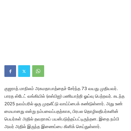
குஜ​ராத் மாநிலம் அகமதாபாத்தைச் சேர்ந்த 73 வயது முதி​யவர்.
பாரத ஸ்டேட் வங்​கி​யில் (எஸ்​பிஐ) பணி​யாற்றி ஓய்வு பெற்​றவர். கடந்த
2025 நவம்​பரில் ஒரு முதலீட்டு வாய்ப்பைக் கண்​டுள்ளார். அது உண்​
மை​யானது என்று நம்பவைப்​ப​தற்​காக, பிரபல தொழில​திபர்​களின்
பெயர்​கள் அதில் தவறாகப் பயன்​படுத்​தப்​பட்​டிருந்​தன. இதை நம்பி
அவர் அதில் இருந்த இணைப்பை கிளிக் செய்​துள்​ளார்.