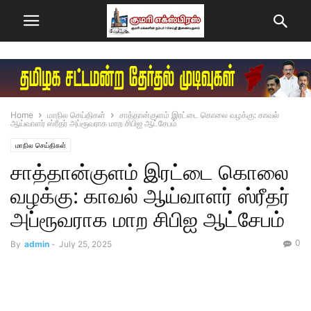
Home
மாநில செய்திகள்
சாத்தான்குளம் இரட்டை கொலை வழக்கு: காவல்
ஆய்வாளர் ஸ்ரீதர் அப்ரூவராக மாற சிபிஐ ஆட்சேபம்
மாநில செய்திகள்
சாத்தான்குளம் இரட்டை கொலை
வழக்கு: காவல் ஆய்வாளர் ஸ்ரீதர்
அப்ரூவராக மாற சிபிஐ ஆட்சேபம்
0
By
admin
-
July 25, 2025