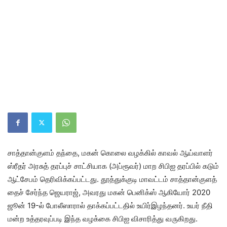
சாத்​தான்​குளம் தந்​தை, மகன் கொலை வழக்​கில் காவல் ஆய்​வாளர்
ஸ்ரீதர் அரசுத் தரப்​புச் சாட்​சி​யாக (அப்​ரூவர்) மாற சிபிஐ தரப்​பில் கடும்
ஆட்​சேபம் தெரிவிக்​கப்​பட்​டது. தூத்​துக்​குடி மாவட்​டம் சாத்​தான்​குளத்​
தைச் சேர்ந்த ஜெய​ராஜ், அவரது மகன் பெனிக்ஸ் ஆகியோர் 2020
ஜூன் 19-ல் போலீ​ஸா​ரால் தாக்​கப்​பட்​ட​தில் உயிர்​இழந்​தனர். உயர் நீதி​
மன்ற உத்​தர​வுப்படி இந்த வழக்கை சிபிஐ விசா​ரித்து வரு​கிறது.