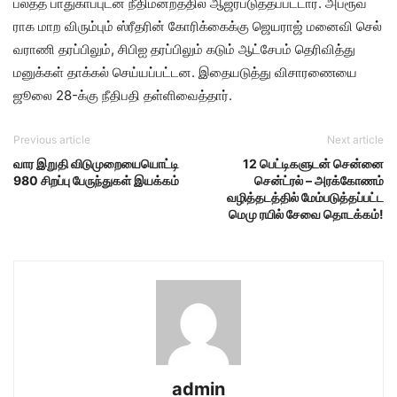
பலத்த பாது​காப்​புடன் நீதி​மன்​றத்​தில் ஆஜர்​படுத்​தப்​பட்​டார். அப்​ரூவ​
ராக மாற விரும்​பும் ஸ்ரீதரின் கோரிக்​கைக்​கு ஜெய​ராஜ் மனைவி செல்​
வ​ராணி தரப்​பிலும், சிபிஐ தரப்​பிலும் கடும் ஆட்​சேபம் தெரி​வித்து
மனுக்​கள் தாக்​கல் செய்யப்​பட்​டன. இதையடுத்து விசா​ரணையை
ஜூலை 28-க்கு நீதிபதி தள்​ளி​வைத்​தார்.
Previous article
Next article
​வார இறுதி விடு​முறையையொட்டி
12 பெட்டிகளுடன் சென்னை
980 சிறப்பு பேருந்​துகள் இயக்​கம்
சென்ட்ரல் – அரக்கோணம்
வழித்தடத்தில் மேம்படுத்தப்பட்ட
மெமு ரயில் சேவை தொடக்கம்!
admin