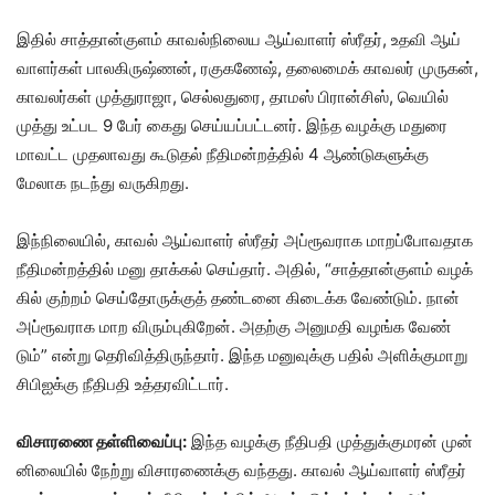
இதில் சாத்​தான்​குளம் காவல்​நிலைய ஆய்​வாளர் ஸ்ரீதர், உதவி ஆய்​
வாளர்​கள் பால​கிருஷ்ணன், ரகு​கணேஷ், தலை​மைக் காவலர் முரு​கன்,
காவலர்​கள் முத்​து​ராஜா, செல்​லதுரை, தாமஸ் பிரான்​சிஸ், வெயில் ​
முத்து உட்பட 9 பேர் கைது செய்​யப்​பட்​டனர். இந்த வழக்கு மதுரை
மாவட்ட முதலா​வது கூடு​தல் நீதி​மன்​றத்​தில் 4 ஆண்​டு​களுக்கு
மேலாக நடந்து வரு​கிறது.
இந்​நிலை​யில், காவல் ஆய்​வாளர் ஸ்ரீதர் அப்​ரூவராக மாறப்​போவ​தாக
நீதி​மன்​றத்​தில் மனு தாக்​கல் செய்​தார். அதில், “சாத்தான்குளம் வழக்​
கில் குற்​றம் செய்​தோருக்​குத் தண்​டனை கிடைக்க வேண்​டும். நான்
அப்ரூவ​ராக மாற விரும்​பு​கிறேன். அதற்கு அனு​மதி வழங்க வேண்​
டும்” என்று தெரி​வித்​திருந்​தார். இந்த மனுவுக்கு பதில் அளிக்​கு​மாறு
சிபிஐக்கு நீதிபதி உத்தரவிட்டார்.
விசாரணை தள்ளிவைப்பு:
இந்த வழக்கு நீதிபதி முத்​துக்​குமரன் முன்​
னிலை​யில் நேற்று விசா​ரணைக்கு வந்​தது. காவல் ஆய்வாளர் ஸ்ரீதர்