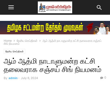
Home
தேசிய செய்திகள்
ஆம் ஆத்மி நாடாளுமன்ற கட்சி தலைவராக சஞ்சய்
சிங் நியமனம்
தேசிய செய்திகள்
ஆம் ஆத்மி நாடாளுமன்ற கட்சி
தலைவராக சஞ்சய் சிங் நியமனம்
0
By
admin
-
July 6, 2024