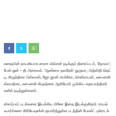
கதை​யின் நாயகி​யாக ரைசா வில்​சன் நடிக்​கும் திரைப்​படம், ‘நோவா’;
பேஸ் ஒன் – தி அரைவல். ‘ஆண்மை தவறேல்’ துரு​வா, அத்விதி ஷெட்​
டி, கிருத்​திகா பிஸ்​வாஸ், ஜோ ஜான் சாக்​கோ, சென்ராயன், ஃபைனலி
ஸ்வா​தி​கா, ஃபைனலி கிருஷ்ணா ஆகியோர் முக்​கிய கதா​பாத்​திரங்​
களில் நடித்​துள்​ளனர்.
விளம்​பரப் படங்​களை இயக்​கிய மிலோ இதை இயக்​கு​கிறார். ராயல்
ஃபார்ச்​சுனா கிரியேஷன்ஸ் தயாரித்​துள்ள படத்​தின் போஸ்ட் புரொடக்