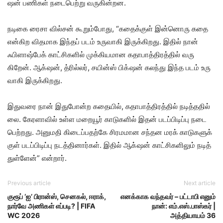
ஷன் பணி​கள் நடை​பெற்று வரு​கின்​றன.
நடிகை ரைசா வில்​சன் கூறும்​போது, “கதைக்​குள் இன்​னொரு கதை
என்​கிற வித​மாக இந்​தப் படம் உரு​வாகி இருக்​கிறது. இதில் நான்
ஃபிளாஷ்பேக் காட்​சிகளில் முக்​கிய​மான கதா​பாத்​திரத்​தில் வரு​
கிறேன். ஆக் ஷன், த்ரில்​லர், சயின்ஸ் பிக் ஷன் கலந்து இந்த படம் உரு​
வாகி இருக்​கிறது.
இது​வரை நான் இது​போன்ற கதை​யில், கதா​பாத்​திரத்​தில் நடித்ததில்​
லை. கேரளா​வில் உள்ள மறையூர் காடு​களில் இதன் படப்​பிடிப்பு நடை​
பெற்​றது. அனு​மதி கிடைப்​ப​தற்கே சிரம​மான சந்தன மரக் காடு​களுக்​
குள் படப்​பிடிப்பு நடத்​தி​னார்​கள். இதில் ஆக் ஷன் காட்​சிகளி​லும் நடித்​
துள்​ளேன்” என்​றார்.
Previous article
Next article
குரூப் ‘ஐ’ பிரான்ஸ், செனகல், ஈராக்,
எனக்​காக வந்​தவர் – பட்டாபி எனும்
நார்வே அணிகள் எப்படி? | FIFA
நான்: எம்.எஸ்.பாஸ்கர் |
WC 2026
அத்தியாயம் 36