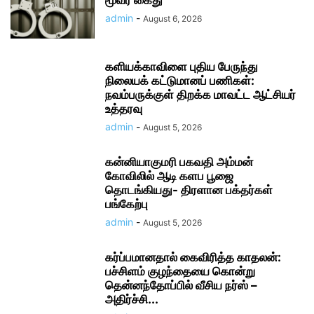
மூவர் கைது
admin
-
August 6, 2026
களியக்காவிளை புதிய பேருந்து
நிலையக் கட்டுமானப் பணிகள்:
நவம்பருக்குள் திறக்க மாவட்ட ஆட்சியர்
உத்தரவு
admin
-
August 5, 2026
கன்னியாகுமரி பகவதி அம்மன்
கோவிலில் ஆடி களப பூஜை
தொடங்கியது- திரளான பக்தர்கள்
பங்கேற்பு
admin
-
August 5, 2026
கர்ப்பமானதால் கைவிரித்த காதலன்:
பச்சிளம் குழந்தையை கொன்று
தென்னந்தோப்பில் வீசிய நர்ஸ் –
அதிர்ச்சி...