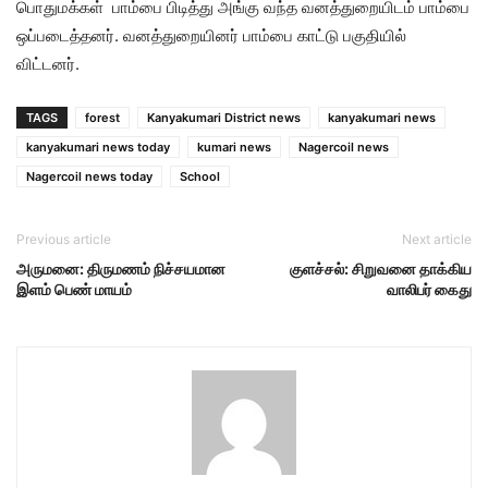
பொதுமக்கள் பாம்பை பிடித்து அங்கு வந்த வனத்துறையிடம் பாம்பை
ஒப்படைத்தனர். வனத்துறையினர் பாம்பை காட்டு பகுதியில்
விட்டனர்.
TAGS
forest
Kanyakumari District news
kanyakumari news
kanyakumari news today
kumari news
Nagercoil news
Nagercoil news today
School
Previous article
Next article
அருமனை: திருமணம் நிச்சயமான
குளச்சல்: சிறுவனை தாக்கிய
இளம் பெண் மாயம்
வாலிபர் கைது