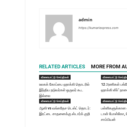
admin
https://kumariexpress.com
RELATED ARTICLES
MORE FROM A
விளையாட்டு செய்திகள்
விளையாட்டு செய்தி
உலகக் கோப்பை ஹாக்கி தொடரில்
12 அணிகள் பங்கேற
இந்திய நடுவர்கள் ஒருவர் கூட
ஹாக்கி லீக்’ ந
இல்லை
விளையாட்டு செய்திகள்
விளையாட்டு செய்தி
ஆஸி vs வங்கதேச டெஸ்ட் தொடர்:
பள்ளிகளுக்கான வ
இரட்டை சாதனைக்கு ஸ்டார்க் குறி
டான் போஸ்கோ, ம
சாம்பியன்