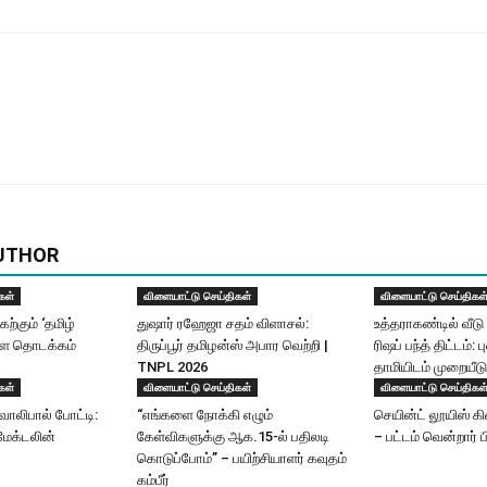
UTHOR
கள்
விளையாட்டு செய்திகள்
விளையாட்டு செய்திகள
்கும் ‘தமிழ்
துஷார் ரஹேஜா சதம் விளாசல்:
உத்தராகண்டில் வீடு 
ாளை தொடக்கம்
திருப்பூர் தமிழன்ஸ் அபார வெற்றி |
ரிஷப் பந்த் திட்டம்: ப
TNPL 2026
தாமியிடம் முறையீடு
கள்
விளையாட்டு செய்திகள்
விளையாட்டு செய்திகள
ாலிபால் போட்டி:
“எங்களை நோக்கி எழும்
செயின்ட் லூயிஸ் கி
ேக்டலின்
கேள்விகளுக்கு ஆக.15-ல் பதிலடி
– பட்டம் வென்றார் 
கொடுப்போம்” – பயிற்சியாளர் கவுதம்
கம்பீர்