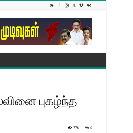
்வினை புகழ்ந்த
776
0