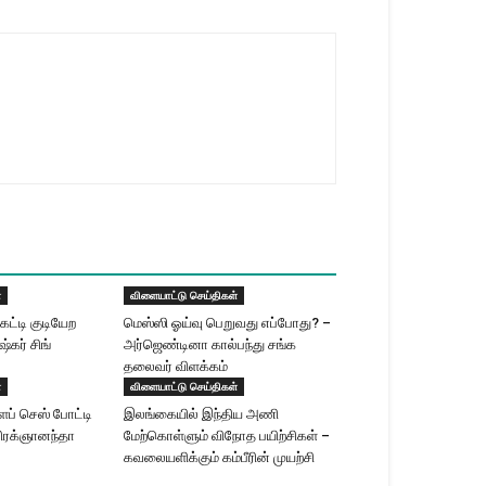
்
விளையாட்டு செய்திகள்
கட்டி குடியேற
மெஸ்ஸி ஓய்வு பெறுவது எப்போது? –
ுஷ்கர் சிங்
அர்ஜெண்டினா கால்பந்து சங்க
தலைவர் விளக்கம்
்
விளையாட்டு செய்திகள்
ளப் செஸ் போட்டி
இலங்கையில் இந்திய அணி
பிரக்ஞானந்தா
மேற்கொள்ளும் விநோத பயிற்சிகள் –
கவலையளிக்கும் கம்பீரின் முயற்சி