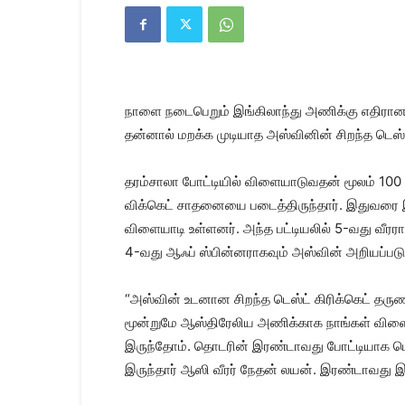
Kanyakumari
Today
News
|
Kumari
News
நாளை நடைபெறும் இங்கிலாந்து அணிக்கு எதிரான த
|
Kanyakumari
தன்னால் மறக்க முடியாத அஸ்வினின் சிறந்த டெஸ்ட் 
News
தரம்சாலா போட்டியில் விளையாடுவதன் மூலம் 100
விக்கெட் சாதனையை படைத்திருந்தார். இதுவரை இந்
விளையாடி உள்ளனர். அந்த பட்டியலில் 5-வது வீரர
4-வது ஆஃப் ஸ்பின்னராகவும் அஸ்வின் அறியப்படு
“அஸ்வின் உடனான சிறந்த டெஸ்ட் கிரிக்கெட் தருண
மூன்றுமே ஆஸ்திரேலிய அணிக்காக நாங்கள் விளைய
இருந்தோம். தொடரின் இரண்டாவது போட்டியாக பெங
இருந்தார் ஆஸி வீரர் நேதன் லயன். இரண்டாவது இ