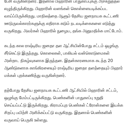
பேசி வருகின்றனர். இதனால் பிஹாரின் பாதுகாப்புக்கு அச்சுறுத்தல்
எழுந்திருக்கிறது. பிஹாரின் வளங்கள் கொள்ளையடிக்கப்பட
வாய்ப்பிருக்கிறது. மாநிலத்தை ஆளும் தேசிய ஜனநாயக கூட்டணி
ஊடுருவல்காரர்களுக்கு எதிராக கடும் நடவடிக்கைகளை எடுத்து
வருகிறது. அவர்கள் பிஹாரில் நுழைய, தங்க அனுமதிக்க மாட்டோம்.
கடந்த கால ராஷ்டிரிய ஜனதா தள ஆட்சியின்போது சட்டம் ஒழுங்கு
சீர்கெட்டு இருந்தது. கொலைகள், பாலியல் வன்கொடுமைகள்
அன்றாட நிகழ்வுகளாக இருந்தன. இதன்காரணமாக கடந்த 20
ஆண்டுகளாக காங்கிரஸையும் ராஷ்டிரிய ஜனதா தளத்தையும் பிஹார்
மக்கள் புறக்கணித்து வருகின்றனர்.
தற்போது தேசிய ஜனநாயக கூட்டணி ஆட்சியில் பிஹாரின் சட்டம்,
ஒழுங்கு மேம்பட்டிருக்கிறது. பெண்களின் பாதுகாப்பு உறுதி
செய்யப்பட்டு இருக்கிறது. கிராமப்புற பெண்கள் ட்ரோன்களை இயக்க
சிறப்பு பயிற்சி அளிக்கப்பட்டு வருகிறது. இதனால் பெண்களின்
வருவாய் பெருகி உள்ளது.