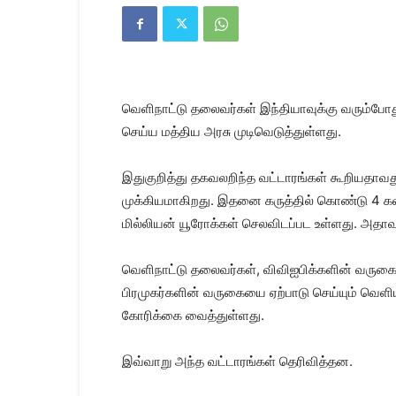
Kanyakumari
Today
News
|
Kumari
News
வெளிநாட்டு தலைவர்கள் இந்தியாவுக்கு வரும்போத
|
Kanyakumari
செய்ய மத்திய அரசு முடிவெடுத்துள்ளது.
News
இதுகுறித்து தகவலறிந்த வட்டாரங்கள் கூறியதா
முக்கியமாகிறது. இதனை கருத்தில் கொண்டு 4 கவச 
மில்லியன் யூரோக்கள் செலவிடப்பட உள்ளது. அதாவத
வெளிநாட்டு தலைவர்கள், விவிஐபிக்களின் வருகைய
பிரமுகர்களின் வருகையை ஏற்பாடு செய்யும் வெள
கோரிக்கை வைத்துள்ளது.
இவ்வாறு அந்த வட்டாரங்கள் தெரிவித்தன.