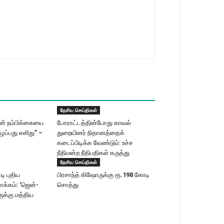
தேசிய செய்திகள்
ின் நம்பிக்கையை
போராட்டத்தின்போது காவல்
ழப்பது எளிது” –
துறையினர் நிதானத்தைக்
கடைப்பிடிக்க வேண்டும்: உச்ச
நீதிமன்ற நீதிபதிகள் கருத்து
தேசிய செய்திகள்
ி புதிய
பிரசாந்த் கிஷோருக்கு ரூ.198 கோடி
ாக்கம்: ‘ஜென்-
சொத்து
க்கு மத்திய