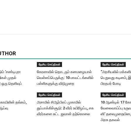
UTHOR
தேசிய செய்திகள்
தேசிய செய்திகள்
ும் ‘சண்டிபுரா
கேரளாவில் தொடரும் கனமழையால்
“அரசியலில் மக்கள
ிகள் முதல்
வெள்ளப்பெருக்கு: 10 மாவட்டங்களில்
பெறுவது கடினம், இ
| ஒரு தெளிவுப்
பள்ளிகளுக்கு விடுமுறை
பிரதமர் மோடி
தேசிய செய்திகள்
தேசிய செய்திகள்
ோயிலின் தங்கம்,
அசாமில் சிஆர்பிஎப் முகாமில்
10 ஆண்டில் 17 கோட
ஆய்வு
துப்பாக்கிச்சூடு: 2 வீரர் உயிரிழப்பு, சக
வேலைவாய்ப்பு உருவ
வீரர்களை சுட்ட ஜவான் தற்கொலை
ஸி’ தலைமுறையினரு
அரசு தகவல்