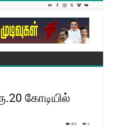
ூ.20 கோடியில்
412
0