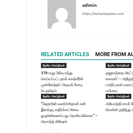
admin
https://kumariexpress.com
RELATED ARTICLES
MORE FROM A
தேசிய செய்திகள்
தேசிய செய்திகள்
370-வது பிரிவு ரத்து
குஜராத்தை மிரட்ட
செய்யப்பட்டதால் காஷ்மீரில்
வைரஸ்’ – அறிகுற
முன்னேற்றம்: பிரதமர் மோடி
பாதிப்புகள் வரை 
பெருமிதம்
பார்வை
தேசிய செய்திகள்
தேசிய செய்திகள்
“பிஹாரின் வளர்ச்சிதான் என்
அயோத்தி ராமர் க
இலக்கு; எதிர்க்கட்சியை
வெள்ளி குறித்து 
ஒருங்கிணைப்பது அவசியமில்லை” –
பிரசாந்த் கிஷோர்