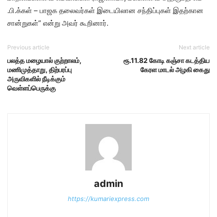
.பி.க்​கள் – பாஜக தலை​வர்​கள் இடையி​லான சந்​திப்​பு​கள் இதற்​கான
சான்​றுகள்​” என்​று அவர்​ கூறி​னார்​.
Previous article
Next article
பலத்த மழையால் குற்றாலம்,
ரூ.11.82 கோடி கஞ்சா கடத்திய
மணிமுத்தாறு, திற்பரப்பு
கேரள மாடல் அழகி கைது
அருவிகளில் நீடிக்கும்
வெள்ளப்பெருக்கு
admin
https://kumariexpress.com