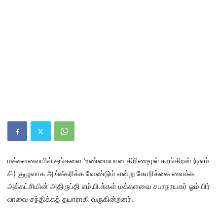
மக்​களவை​யில் தங்​களை ‘உண்​மை​யான திரிணமூல் காங்கிரஸ் (டிஎம்​
சி) குழு​வாக அங்​கீகரிக்க வேண்டும் என்று கோரிக்கை வைக்க
அக்கட்சியின் அதிருப்தி எம்​.பி.க்​கள் மக்​களவை சபா​நாயகர் ஓம் பிர்​
லாவை சந்​திக்​கத் தயா​ராகி வரு​கின்​றனர்.