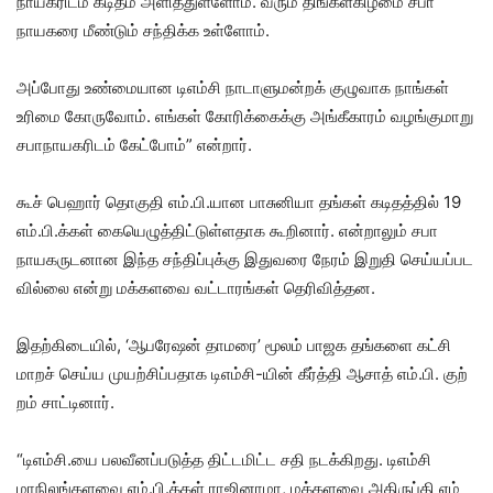
நாயகரிடம் கடிதம் அளித்​துள்​ளோம். வரும் திங்​கள்​கிழமை சபா​
நாயகரை மீண்​டும் சந்​திக்க உள்​ளோம்.
அப்​போது உண்​மை​யான டிஎம்சி நாடாளு​மன்​றக் குழு​வாக நாங்​கள்
உரிமை கோரு​வோம். எங்​கள் கோரிக்​கைக்கு அங்​கீ​காரம் வழங்​கு​மாறு
சபா​நாயகரிடம் கேட்​போம்” என்​றார்.
கூச் பெஹார் தொகுதி எம்​.பி.​யான பாசுனியா தங்​கள் கடிதத்​தில் 19
எம்​.பி.க்​கள் கையெழுத்​திட்​டுள்​ள​தாக கூறி​னார். என்​றாலும் சபா​
நாயகருட​னான இந்த சந்​திப்​புக்கு இது​வரை நேரம் இறுதி செய்​யப்​பட​
வில்லை என்று மக்​களவை வட்​டாரங்​கள் தெரி​வித்​தன.
இதற்​கிடை​யில், ‘ஆபரேஷன் தாமரை’ மூலம் பாஜக தங்​களை கட்சி
மாறச் செய்ய முயற்​சிப்​ப​தாக டிஎம்​சி-​யின் கீர்த்தி ஆசாத் எம்​.பி. குற்​
றம் சாட்​டி​னார்.
“டிஎம்​சி.யை பலவீனப்​படுத்த திட்​ட​மிட்ட சதி நடக்​கிறது. டிஎம்சி
மாநிலங்​களவை எம்​.பி.க்​கள் ராஜி​னா​மா, மக்​களவை அதிருப்தி எம்​