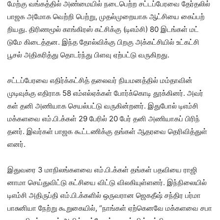
மேற்கு வங்​கத்​தில் அண்​மை​யில் நடை​பெற்ற சட்​டப்​பேரவை தேர்​தலில்
பாஜக அமோக வெற்றி பெற்​று, முதல்​முறை​யாக ஆட்​சியை கைப்​பற்​
றியது. திரிண​மூல் காங்​கிரஸ் கட்​சிக்கு (டிஎம்​சி) 80 இடங்​கள் மட்​
டுமே கிடைத்​தன. இந்த தோல்விக்கு பிறகு அக்​கட்​சி​யில் உட்​கட்சி
பூசல் அதி​கரித்து தொடர்ந்து பிளவு ஏற்​பட்டு வரு​கிறது.
சட்​டப்​பேரவை எதிர்க்​கட்​சித் தலை​வர் நியமனத்​தில் மம்​தா​வின்
முடிவுக்கு எதி​ராக 58 எம்​எல்​ஏக்​கள் போர்க்​கொடி தூக்​கினர். அவர்​
கள் தனி அணி​யாக செயல்​பட்டு வரு​கின்​றனர். இது​போல் டிஎம்சி
மக்களவை எம்​.பி.க்​கள் 29 பேரில் 20 பேர் தனி அணி​யாகப் பிரிந்​
தனர். இவர்​கள் பாஜக கூட்​ட​ணிக்கு தங்​கள் ஆதரவை தெரி​வித்​துள்​
ளனர்.
இது​வரை 3 மாநிலங்​களவை எம்​.பி.க்​கள் தங்​கள் பதவியை ராஜி​
னாமா செய்​து​விட்டு கட்​சியை விட்டு வில​கி​யுள்​ளனர். இந்​நிலை​யில்
டிஎம்சி அதிருப்தி எம்​.பி.க்​களில் ஒரு​வ​ரான ஜெகதீஷ் சந்​திர பர்மா
பாசுனியா நேற்று கூறுகை​யில், “நாங்​கள் ஏற்​கெனவே மக்​களவை சபா​