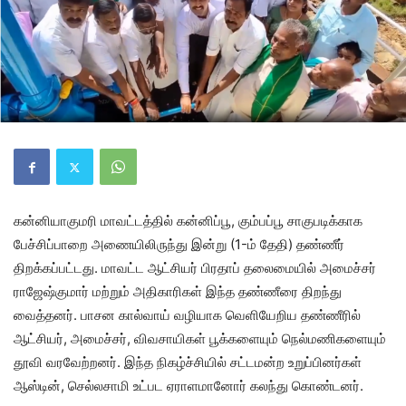
கன்னியாகுமரி மாவட்டத்தில் கன்னிப்பூ, கும்பப்பூ சாகுபடிக்காக
பேச்சிப்பாறை அணையிலிருந்து இன்று (1-ம் தேதி) தண்ணீர்
திறக்கப்பட்டது. மாவட்ட ஆட்சியர் பிரதாப் தலைமையில் அமைச்சர்
ராஜேஷ்குமார் மற்றும் அதிகாரிகள் இந்த தண்ணீரை திறந்து
வைத்தனர். பாசன கால்வாய் வழியாக வெளியேறிய தண்ணீரில்
ஆட்சியர், அமைச்சர், விவசாயிகள் பூக்களையும் நெல்மணிகளையும்
தூவி வரவேற்றனர். இந்த நிகழ்ச்சியில் சட்டமன்ற உறுப்பினர்கள்
ஆஸ்டின், செல்லசாமி உட்பட ஏராளமானோர் கலந்து கொண்டனர்.