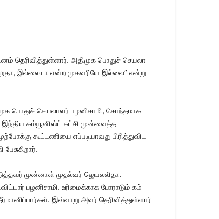
னம் தெரி​வித்​துள்​ளார். அதி​முக பொதுச் செய​லா​
்​கிற​தா, இல்​லையா என்ற முகவரியே இல்​லை’’ என்று
ி​முக பொதுச் செய​லா​ளர் பழனி​சாமி, சொந்​த​மாக
, இந்​திய கம்​யூனிஸ்ட் கட்சி முன்​வைத்த
்​போக்கு கூட்​ட​ணியை எப்​படி​யா​வது பிரித்​து​விட
 பேசுகிறார்.
ொடுத்​தவர் முன்​னாள் முதல்​வர் ஜெயலலி​தா.
ிட்​டார் பழனி​சாமி. உரிமைக்​காக போராடும் கம்​
ானிப்​பார்​கள். இவ்​வாறு அவர்​ தெரி​வித்​துள்​ளார்​