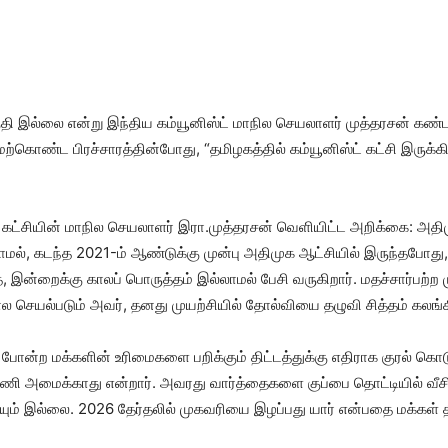
ுதி இல்லை என்று இந்​திய கம்​யூனிஸ்ட் மாநில செய​லா​ளர் முத்​தரசன் கண்​ட
்​கொண்ட பிரச்​சா​ரத்​தின்​போது, “தமிழகத்​தில் கம்​யூனிஸ்ட் கட்சி இருக
 கட்​சி​யின் மாநில செய​லா​ளர் இரா.​முத்​தரசன் வெளி​யிட்ட அறிக்​கை​: அத
​யாமல், கடந்த 2021-ம் ஆண்​டுக்கு முன்பு அதி​முக ஆட்​சி​யில் இருந்​த​போது
ன்​றைக்கு காலப் பொருத்​தம் இல்​லாமல் பேசி வரு​கிறார். மதச்​சார்​பற்ற முற
 செயல்​படும் அவர், தனது முயற்​சி​யில் தோல்​வியை தழுவி சித்தம் கலங்கி
​டம் போன்ற மக்​களின் உரிமை​களை பறிக்​கும் திட்​டத்​துக்கு எதி​ராக குரல் க
ி அமைக்​காது என்​றார். அவரது வார்த்​தைகளை குப்பை தொட்​டி​யில் வீசி​வ
ும் இல்​லை. 2026 தேர்​தலில் முகவரியை இழப்​பது யார் என்​பதை மக்​கள் தீர்​ம