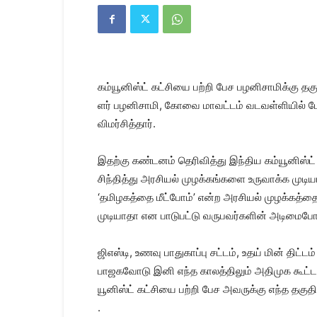
Kanyakumari
Today
News
|
Kumari
News
கம்​யூனிஸ்ட் கட்​சியை பற்றி பேச பழனி​சாமிக்கு தக
|
Kanyakumari
ளர் பழனி​சாமி, கோவை மாவட்​டம் வடவள்​ளி​யில் மேற
News
விமர்​சித்​தார்.
இதற்கு கண்​டனம் தெரி​வித்து இந்​திய கம்​யூனிஸ்ட்
சிந்​தித்து அரசி​யல் முழக்​கங்​களை உரு​வாக்க முடி
‘தமிழகத்தை மீட்​போம்’ என்ற அரசி​யல் முழக்கத்தை, இ
முடி​யாதா என பாடு​பட்டு வருபவர்​களின் அடிமை​போல
ஜிஎஸ்​டி, உணவு பாது​காப்பு சட்​டம், உதய் மின் திட்
பாஜகவோடு இனி எந்த காலத்​தி​லும் அதி​முக கூட்​டண
யூனிஸ்ட் கட்​சியை பற்றி பேச அவருக்கு எந்த தகு​தி​ய
.