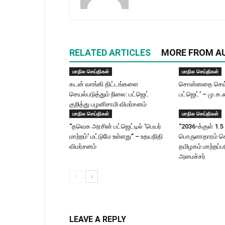
RELATED ARTICLES
MORE FROM A
மாநில செய்திகள்
மாநில செய்திகள்
கடன் வாங்கி திட்டங்களை
சொன்னதை செய்
செயல்படுத்தும் நிலை: பட்ஜெட்
பட்ஜெட்’ – மு.க.
குறித்து பழனிசாமி விமர்சனம்
மாநில செய்திகள்
மாநில செய்திகள்
“தவெக அரசின் பட்ஜெட்டில் ‘பெயர்
“2036-க்குள் 1.5 
மாற்றம்’ மட்டுமே உள்ளது” – உதயநிதி
பொருளாதாரம் 
விமர்சனம்
தமிழகம் மாற்றப்பட
அமைச்சர்
LEAVE A REPLY