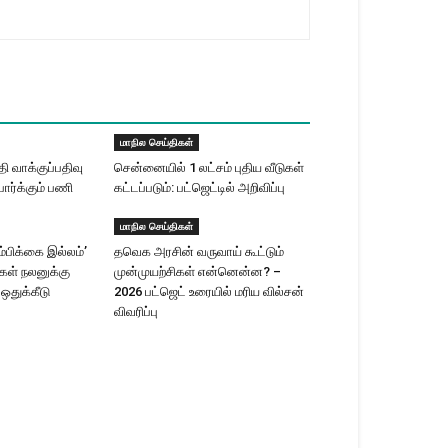
மாநில செய்திகள்
 வாக்குப்பதிவு
சென்னையில் 1 லட்சம் புதிய வீடுகள்
ார்க்கும் பணி
கட்டப்படும்: பட்ஜெட்டில் அறிவிப்பு
மாநில செய்திகள்
ம்பிக்கை இல்லம்’
தவெக அரசின் வருவாய் கூட்டும்
ிகள் நலனுக்கு
முன்முயற்சிகள் என்னென்ன? –
 ஒதுக்கீடு
2026 பட்ஜெட் உரையில் மரிய வில்சன்
விவரிப்பு