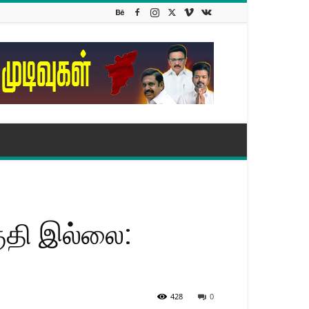
குதி இல்லை:
428
0