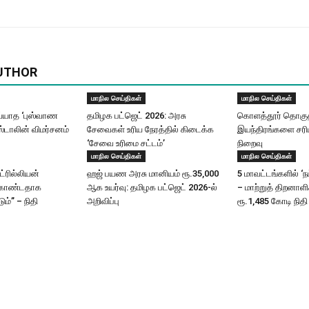
UTHOR
மாநில செய்திகள்
மாநில செய்திகள்
யாத ‘புஸ்வாண
தமிழக பட்ஜெட் 2026: அரசு
கொளத்தூர் தொகுதி
ஸ்டாலின் விமர்சனம்
சேவைகள் உரிய நேரத்தில் கிடைக்க
இயந்திரங்களை சரிப
‘சேவை உரிமை சட்டம்’
நிறைவு
மாநில செய்திகள்
மாநில செய்திகள்
ட்ரில்லியன்
ஹஜ் பயண அரசு மானியம் ரூ.35,000
5 மாவட்டங்களில் ‘ந
கொண்டதாக
ஆக உயர்வு: தமிழக பட்ஜெட் 2026-ல்
– மாற்றுத் திறனாள
ும்” – நிதி
அறிவிப்பு
ரூ.1,485 கோடி நிதி